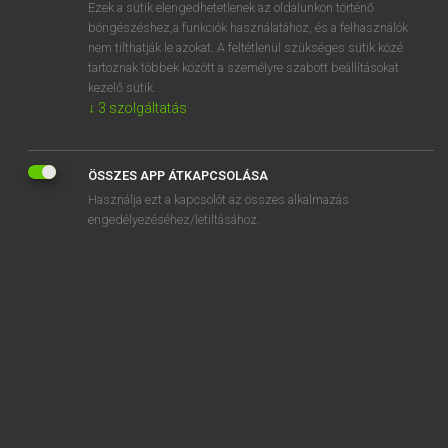
Ezek a sütik elengedhetetlenek az oldalunkon történő
böngészéshez,a funkciók használatához, és a felhasználók
nem tilthatják le azokat. A feltétlenül szükséges sütik közé
Lázár A. Péter, Varga György
tartoznak többek között a személyre szabott beállításokat
ANGOL−MAGYAR EGYETEMES NAGYSZÓTÁR
kezelő sütik.
↓
3
szolgáltatás
Kapcsolódó anyagok
backrub
ÖSSZES APP ÁTKAPCSOLÁSA
backscratch
Használja ezt a kapcsolót az összes alkalmazás
back-scratcher
engedélyezéséhez/letiltásához.
back seat
backseat driver
backsheesh
backshift
backside
backsight