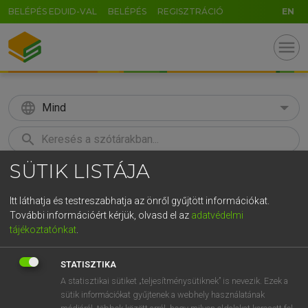
BELÉPÉS EDUID-VAL
BELÉPÉS
REGISZTRÁCIÓ
EN
menu
language
Mind
search
SÜTIK LISTÁJA
GR
KERESÉS
5
6
7
8
9
ö
ü
ó
Itt láthatja és testreszabhatja az önről gyűjtött információkat.
További információért kérjük, olvasd el az
adatvédelmi
r
t
z
u
i
o
p
ő
ú
LÁZÁR A. PÉTER, VARGA GYÖRGY
tájékoztatónkat
.
Angol−magyar egyetemes nagyszótár
g
h
j
k
l
é
á
ű
Ω
STATISZTIKA
v
b
n
m
,
.
-
AltGr
A statisztikai sütiket „teljesítménysütiknek” is nevezik. Ezek a
sütik információkat gyűjtenek a webhely használatának