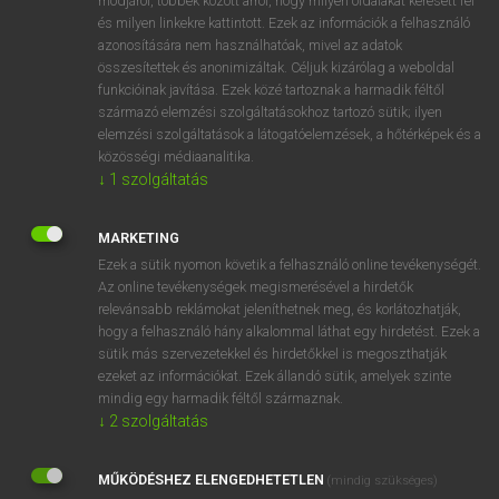
módjáról, többek között arról, hogy milyen oldalakat keresett fel
és milyen linkekre kattintott. Ezek az információk a felhasználó
VAN ELŐFIZETÉSED?
azonosítására nem használhatóak, mivel az adatok
összesítettek és anonimizáltak. Céljuk kizárólag a weboldal
Van előfizetésem a teljes szócikk megtekintéséhez.
funkcióinak javítása. Ezek közé tartoznak a harmadik féltől
származó elemzési szolgáltatásokhoz tartozó sütik; ilyen
BELÉPÉS
elemzési szolgáltatások a látogatóelemzések, a hőtérképek és a
közösségi médiaanalitika.
↓
1
szolgáltatás
MARKETING
Ezek a sütik nyomon követik a felhasználó online tevékenységét.
Az online tevékenységek megismerésével a hirdetők
NINCS ELŐFIZETÉSED?
relevánsabb reklámokat jeleníthetnek meg, és korlátozhatják,
Nincs regisztrációm és előfizetésem. A szótár 2 órás,
hogy a felhasználó hány alkalommal láthat egy hirdetést. Ezek a
díjmentes próbaverziójának elindításához regisztrálok és
sütik más szervezetekkel és hirdetőkkel is megoszthatják
belépek
.
ezeket az információkat. Ezek állandó sütik, amelyek szinte
mindig egy harmadik féltől származnak.
↓
2
szolgáltatás
REGISZTRÁCIÓ
MŰKÖDÉSHEZ ELENGEDHETETLEN
(mindig szükséges)