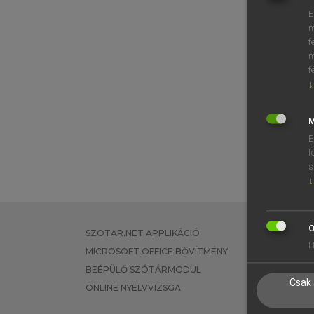
E
m
f
m
f
↓
M
E
f
s
↓
Ö
SZOTAR.NET APPLIKÁCIÓ
EGYÉNI FEL
H
MICROSOFT OFFICE BŐVÍTMÉNY
TANULÓKNA
BEÉPÜLŐ SZÓTÁRMODUL
OKTATÁSI I
Csak 
ONLINE NYELVVIZSGA
VÁLLALATI 