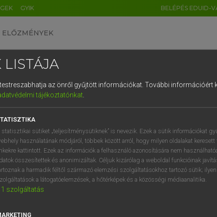
ÉGEK
GYIK
BELÉPÉS EDUID-V
ELŐZMÉNYEK
 LISTÁJA
és testreszabhatja az önről gyűjtött információkat.
További információért k
HU
DE
CN
FR
ES
IT
NL
RU
GR
adatvédelmi tájékoztatónkat
.
 A. PÉTER, VARGA GYÖRGY
1
2
3
4
5
6
7
8
9
ol−magyar egyetemes nagyszótár
TATISZTIKA
q
w
e
r
t
z
u
i
 statisztikai sütiket „teljesítménysütiknek” is nevezik. Ezek a sütik információkat gy
ebhely használatának módjáról, többek között arról, hogy milyen oldalakat keresett 
a
s
d
f
g
h
j
k
l
é
inkekre kattintott. Ezek az információk a felhasználó azonosítására nem használható
datok összesítettek és anonimizáltak. Céljuk kizárólag a weboldal funkcióinak javít
í
y
x
c
v
b
n
m
,
.
artoznak a harmadik féltől származó elemzési szolgáltatásokhoz tartozó sütik; ilye
zolgáltatások a látogatóelemzések, a hőtérképek és a közösségi médiaanalitika.
VAN ELŐFIZETÉSED?
NINCS ELŐFIZETÉSED
1
szolgáltatás
előfizetésem a teljes szócikk
Nincs regisztrációm és előfiz
megtekintéséhez.
A szótár 2 órás, díjmente
MARKETING