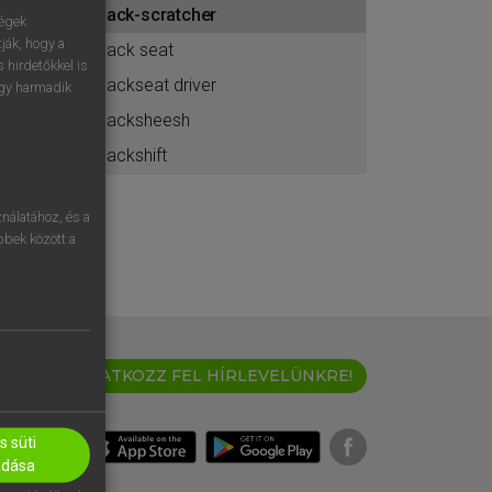
back-scratcher
ához
ségek
ják, hogy a
back seat
 hirdetőkkel is
backseat driver
egy harmadik
backsheesh
backshift
nálatához, és a
öbbek között a
IRATKOZZ FEL HÍRLEVELÜNKRE!
 süti
adása