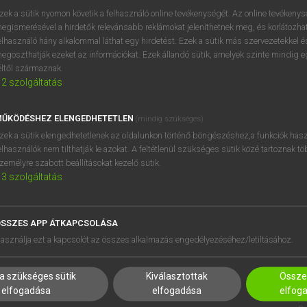
próbaverziójának elindítás
zek a sütik nyomon követik a felhasználó online tevékenységét. Az online tevékeny
BELÉPÉS
regisztrálok és
belépek
.
egismerésével a hirdetők relevánsabb reklámokat jeleníthetnek meg, és korlátozhat
elhasználó hány alkalommal láthat egy hirdetést. Ezek a sütik más szervezetekkel és
egoszthatják ezeket az információkat. Ezek állandó sütik, amelyek szinte mindig 
REGISZTRÁCIÓ
éltől származnak.
2
szolgáltatás
ŰKÖDÉSHEZ ELENGEDHETETLEN
(mindig szükséges)
zek a sütik elengedhetetlenek az oldalunkon történő böngészéshez,a funkciók hasz
elhasználók nem tilthatják le azokat. A feltétlenül szükséges sütik közé tartoznak t
zemélyre szabott beállításokat kezelő sütik.
3
szolgáltatás
SSZES APP ÁTKAPCSOLÁSA
HASZNÁLÓKNAK
SÚGÓ
asználja ezt a kapcsolót az összes alkalmazás engedélyezéséhez/letiltásához.
K
RÓLUNK
NTÉZMÉNYEKNEK
ELÉRHETŐSÉG
a szükséges sütik
Kiválasztottak
Összes
MEGOLDÁSOK
SÜTI BEÁLLÍTÁSOK
elfogadása
elfogadása
elfog