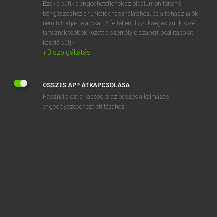
Ezek a sütik elengedhetetlenek az oldalunkon történő
böngészéshez,a funkciók használatához, és a felhasználók
nem tilthatják le azokat. A feltétlenül szükséges sütik közé
Lázár A. Péter, Varga György
tartoznak többek között a személyre szabott beállításokat
ANGOL−MAGYAR EGYETEMES NAGYSZÓTÁR
kezelő sütik.
↓
3
szolgáltatás
Kapcsolódó anyagok
lamping
ÖSSZES APP ÁTKAPCSOLÁSA
lamplight
Használja ezt a kapcsolót az összes alkalmazás
lampoon
engedélyezéséhez/letiltásához.
lamppost
lamprey
lamp sculpture
lampshade
lamp socket
lampstand