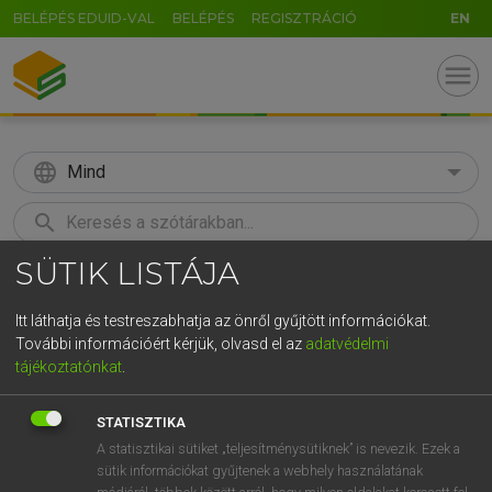
BELÉPÉS EDUID-VAL
BELÉPÉS
REGISZTRÁCIÓ
EN
menu
language
Mind
search
SÜTIK LISTÁJA
GR
KERESÉS
5
6
7
8
9
ö
ü
ó
Itt láthatja és testreszabhatja az önről gyűjtött információkat.
További információért kérjük, olvasd el az
adatvédelmi
r
t
z
u
i
o
p
ő
ú
LÁZÁR A. PÉTER, VARGA GYÖRGY
tájékoztatónkat
.
Angol−magyar egyetemes nagyszótár
g
h
j
k
l
é
á
ű
Ω
STATISZTIKA
v
b
n
m
,
.
-
AltGr
A statisztikai sütiket „teljesítménysütiknek” is nevezik. Ezek a
sütik információkat gyűjtenek a webhely használatának