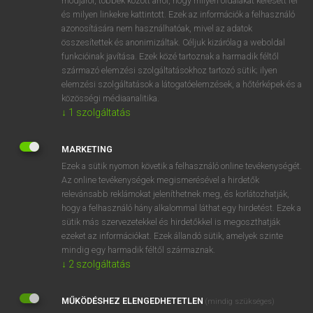
módjáról, többek között arról, hogy milyen oldalakat keresett fel
és milyen linkekre kattintott. Ezek az információk a felhasználó
VAN ELŐFIZETÉSED?
azonosítására nem használhatóak, mivel az adatok
összesítettek és anonimizáltak. Céljuk kizárólag a weboldal
Van előfizetésem a teljes szócikk megtekintéséhez.
funkcióinak javítása. Ezek közé tartoznak a harmadik féltől
származó elemzési szolgáltatásokhoz tartozó sütik; ilyen
BELÉPÉS
elemzési szolgáltatások a látogatóelemzések, a hőtérképek és a
közösségi médiaanalitika.
↓
1
szolgáltatás
MARKETING
Ezek a sütik nyomon követik a felhasználó online tevékenységét.
Az online tevékenységek megismerésével a hirdetők
NINCS ELŐFIZETÉSED?
relevánsabb reklámokat jeleníthetnek meg, és korlátozhatják,
Nincs regisztrációm és előfizetésem. A szótár 2 órás,
hogy a felhasználó hány alkalommal láthat egy hirdetést. Ezek a
díjmentes próbaverziójának elindításához regisztrálok és
sütik más szervezetekkel és hirdetőkkel is megoszthatják
belépek
.
ezeket az információkat. Ezek állandó sütik, amelyek szinte
mindig egy harmadik féltől származnak.
↓
2
szolgáltatás
REGISZTRÁCIÓ
MŰKÖDÉSHEZ ELENGEDHETETLEN
(mindig szükséges)