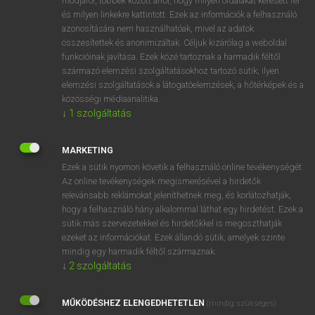
módjáról, többek között arról, hogy milyen oldalakat keresett fel
és milyen linkekre kattintott. Ezek az információk a felhasználó
VAN ELŐFIZETÉSED?
azonosítására nem használhatóak, mivel az adatok
összesítettek és anonimizáltak. Céljuk kizárólag a weboldal
Van előfizetésem a teljes szócikk megtekintéséhez.
funkcióinak javítása. Ezek közé tartoznak a harmadik féltől
származó elemzési szolgáltatásokhoz tartozó sütik; ilyen
BELÉPÉS
elemzési szolgáltatások a látogatóelemzések, a hőtérképek és a
közösségi médiaanalitika.
↓
1
szolgáltatás
MARKETING
Ezek a sütik nyomon követik a felhasználó online tevékenységét.
Az online tevékenységek megismerésével a hirdetők
NINCS ELŐFIZETÉSED?
relevánsabb reklámokat jeleníthetnek meg, és korlátozhatják,
Nincs regisztrációm és előfizetésem. A szótár 2 órás,
hogy a felhasználó hány alkalommal láthat egy hirdetést. Ezek a
díjmentes próbaverziójának elindításához regisztrálok és
sütik más szervezetekkel és hirdetőkkel is megoszthatják
belépek
.
ezeket az információkat. Ezek állandó sütik, amelyek szinte
mindig egy harmadik féltől származnak.
↓
2
szolgáltatás
REGISZTRÁCIÓ
MŰKÖDÉSHEZ ELENGEDHETETLEN
(mindig szükséges)