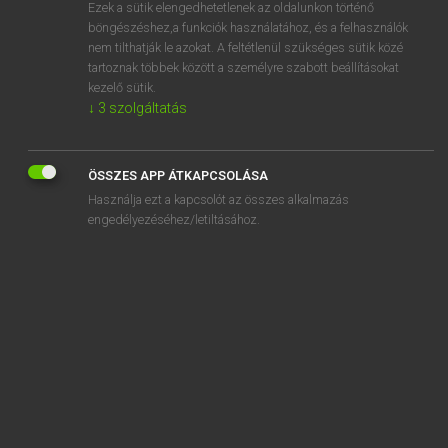
Ezek a sütik elengedhetetlenek az oldalunkon történő
böngészéshez,a funkciók használatához, és a felhasználók
nem tilthatják le azokat. A feltétlenül szükséges sütik közé
Lázár A. Péter, Varga György
tartoznak többek között a személyre szabott beállításokat
ANGOL−MAGYAR EGYETEMES NAGYSZÓTÁR
kezelő sütik.
↓
3
szolgáltatás
Kapcsolódó anyagok
lamper
ÖSSZES APP ÁTKAPCSOLÁSA
lamping
Használja ezt a kapcsolót az összes alkalmazás
lamplight
engedélyezéséhez/letiltásához.
lampoon
lamppost
lamprey
lamp sculpture
lampshade
lamp socket