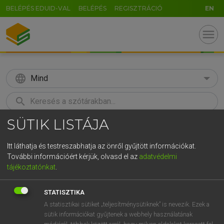
BELÉPÉS EDUID-VAL
BELÉPÉS
REGISZTRÁCIÓ
EN
menu
language
Mind
search
SÜTIK LISTÁJA
GR
KERESÉS
5
6
7
8
9
ö
ü
ó
Itt láthatja és testreszabhatja az önről gyűjtött információkat.
További információért kérjük, olvasd el az
adatvédelmi
r
t
z
u
i
o
p
ő
ú
LÁZÁR A. PÉTER, VARGA GYÖRGY
tájékoztatónkat
.
Angol−magyar egyetemes nagyszótár
g
h
j
k
l
é
á
ű
Ω
STATISZTIKA
v
b
n
m
,
.
-
AltGr
A statisztikai sütiket „teljesítménysütiknek” is nevezik. Ezek a
sütik információkat gyűjtenek a webhely használatának