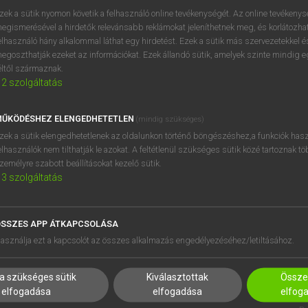
próbaverziójának elindítás
zek a sütik nyomon követik a felhasználó online tevékenységét. Az online tevékeny
BELÉPÉS
regisztrálok és
belépek
.
egismerésével a hirdetők relevánsabb reklámokat jeleníthetnek meg, és korlátozhat
elhasználó hány alkalommal láthat egy hirdetést. Ezek a sütik más szervezetekkel és
egoszthatják ezeket az információkat. Ezek állandó sütik, amelyek szinte mindig 
REGISZTRÁCIÓ
éltől származnak.
2
szolgáltatás
ŰKÖDÉSHEZ ELENGEDHETETLEN
(mindig szükséges)
zek a sütik elengedhetetlenek az oldalunkon történő böngészéshez,a funkciók hasz
elhasználók nem tilthatják le azokat. A feltétlenül szükséges sütik közé tartoznak t
zemélyre szabott beállításokat kezelő sütik.
3
szolgáltatás
SSZES APP ÁTKAPCSOLÁSA
HASZNÁLÓKNAK
SÚGÓ
asználja ezt a kapcsolót az összes alkalmazás engedélyezéséhez/letiltásához.
K
RÓLUNK
NTÉZMÉNYEKNEK
ELÉRHETŐSÉG
a szükséges sütik
Kiválasztottak
Összes
MEGOLDÁSOK
SÜTI BEÁLLÍTÁSOK
elfogadása
elfogadása
elfog