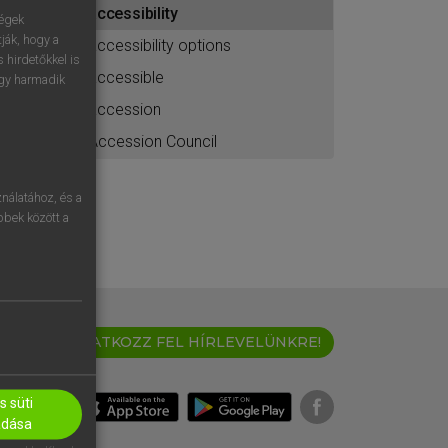
accessibility
ához
ségek
ják, hogy a
accessibility options
 hirdetőkkel is
accessible
egy harmadik
accession
Accession Council
nálatához, és a
öbbek között a
IRATKOZZ FEL HÍRLEVELÜNKRE!
 süti
adása