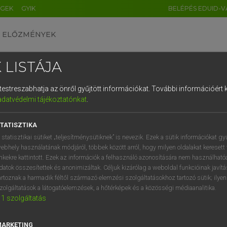
ÉGEK
GYIK
BELÉPÉS EDUID-V
ELŐZMÉNYEK
 LISTÁJA
és testreszabhatja az önről gyűjtött információkat.
További információért k
HU
DE
CN
FR
ES
IT
NL
RU
GR
adatvédelmi tájékoztatónkat
.
 A. PÉTER, VARGA GYÖRGY
1
2
3
4
5
6
7
8
9
ol−magyar egyetemes nagyszótár
TATISZTIKA
q
w
e
r
t
z
u
i
 statisztikai sütiket „teljesítménysütiknek” is nevezik. Ezek a sütik információkat gy
ebhely használatának módjáról, többek között arról, hogy milyen oldalakat keresett 
a
s
d
f
g
h
j
k
l
é
inkekre kattintott. Ezek az információk a felhasználó azonosítására nem használható
datok összesítettek és anonimizáltak. Céljuk kizárólag a weboldal funkcióinak javít
í
y
x
c
v
b
n
m
,
.
artoznak a harmadik féltől származó elemzési szolgáltatásokhoz tartozó sütik; ilye
zolgáltatások a látogatóelemzések, a hőtérképek és a közösségi médiaanalitika.
VAN ELŐFIZETÉSED?
NINCS ELŐFIZETÉSED
1
szolgáltatás
előfizetésem a teljes szócikk
Nincs regisztrációm és előfiz
megtekintéséhez.
A szótár 2 órás, díjmente
MARKETING