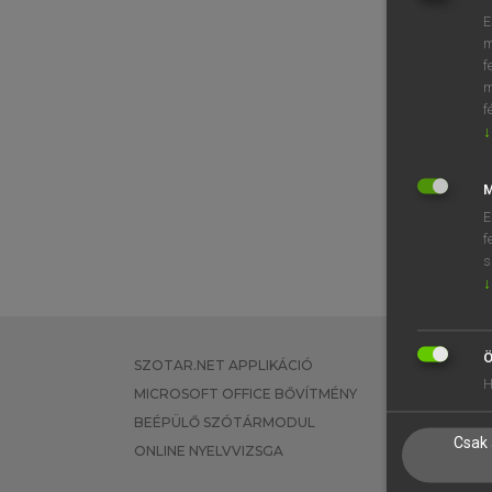
E
m
f
m
f
↓
M
E
f
s
↓
Ö
SZOTAR.NET APPLIKÁCIÓ
EGYÉNI FEL
H
MICROSOFT OFFICE BŐVÍTMÉNY
TANULÓKNA
BEÉPÜLŐ SZÓTÁRMODUL
OKTATÁSI I
Csak 
ONLINE NYELVVIZSGA
VÁLLALATI 