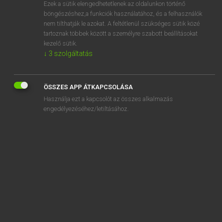
Ezek a sütik elengedhetetlenek az oldalunkon történő
böngészéshez,a funkciók használatához, és a felhasználók
nem tilthatják le azokat. A feltétlenül szükséges sütik közé
Lázár A. Péter, Varga György
tartoznak többek között a személyre szabott beállításokat
ANGOL−MAGYAR EGYETEMES NAGYSZÓTÁR
kezelő sütik.
↓
3
szolgáltatás
Kapcsolódó anyagok
gerontological
ÖSSZES APP ÁTKAPCSOLÁSA
gerontologist
Használja ezt a kapcsolót az összes alkalmazás
gerontology
engedélyezéséhez/letiltásához.
gerontophile
gerontophilia
Gerry
gerrymander
gerrymandering
Gertie