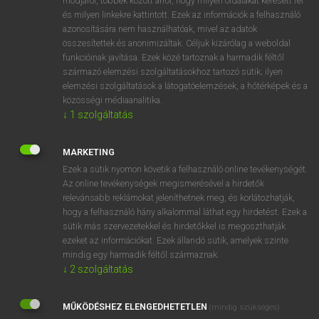
módjáról, többek között arról, hogy milyen oldalakat keresett fel
és milyen linkekre kattintott. Ezek az információk a felhasználó
VAN ELŐFIZETÉSED?
azonosítására nem használhatóak, mivel az adatok
összesítettek és anonimizáltak. Céljuk kizárólag a weboldal
Van előfizetésem a teljes szócikk megtekintéséhez.
funkcióinak javítása. Ezek közé tartoznak a harmadik féltől
származó elemzési szolgáltatásokhoz tartozó sütik; ilyen
BELÉPÉS
elemzési szolgáltatások a látogatóelemzések, a hőtérképek és a
közösségi médiaanalitika.
↓
1
szolgáltatás
MARKETING
Ezek a sütik nyomon követik a felhasználó online tevékenységét.
Az online tevékenységek megismerésével a hirdetők
NINCS ELŐFIZETÉSED?
relevánsabb reklámokat jeleníthetnek meg, és korlátozhatják,
Nincs regisztrációm és előfizetésem. A szótár 2 órás,
hogy a felhasználó hány alkalommal láthat egy hirdetést. Ezek a
díjmentes próbaverziójának elindításához regisztrálok és
sütik más szervezetekkel és hirdetőkkel is megoszthatják
belépek
.
ezeket az információkat. Ezek állandó sütik, amelyek szinte
mindig egy harmadik féltől származnak.
↓
2
szolgáltatás
REGISZTRÁCIÓ
MŰKÖDÉSHEZ ELENGEDHETETLEN
(mindig szükséges)