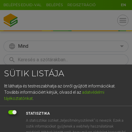
BELÉPÉS EDUID-VAL
BELÉPÉS
REGISZTRÁCIÓ
EN
menu
language
Mind
search
SÜTIK LISTÁJA
GR
KERESÉS
5
6
7
8
9
ö
ü
ó
Itt láthatja és testreszabhatja az önről gyűjtött információkat.
További információért kérjük, olvasd el az
adatvédelmi
r
t
z
u
i
o
p
ő
ú
LÁZÁR A. PÉTER, VARGA GYÖRGY
tájékoztatónkat
.
Angol−magyar egyetemes nagyszótár
g
h
j
k
l
é
á
ű
Ω
STATISZTIKA
v
b
n
m
,
.
-
AltGr
A statisztikai sütiket „teljesítménysütiknek” is nevezik. Ezek a
sütik információkat gyűjtenek a webhely használatának