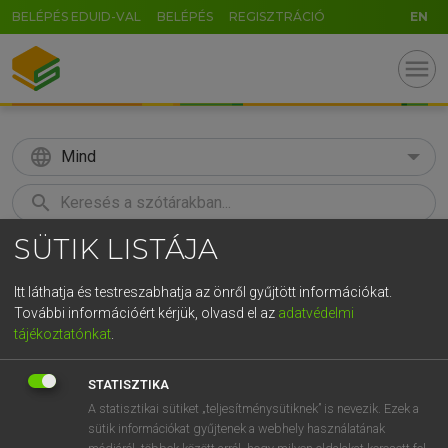
BELÉPÉS EDUID-VAL
BELÉPÉS
REGISZTRÁCIÓ
EN
menu
language
Mind
search
SÜTIK LISTÁJA
GR
KERESÉS
5
6
7
8
9
ö
ü
ó
Itt láthatja és testreszabhatja az önről gyűjtött információkat.
További információért kérjük, olvasd el az
adatvédelmi
r
t
z
u
i
o
p
ő
ú
LÁZÁR A. PÉTER, VARGA GYÖRGY
tájékoztatónkat
.
Angol−magyar egyetemes nagyszótár
g
h
j
k
l
é
á
ű
Ω
STATISZTIKA
v
b
n
m
,
.
-
AltGr
A statisztikai sütiket „teljesítménysütiknek” is nevezik. Ezek a
sütik információkat gyűjtenek a webhely használatának