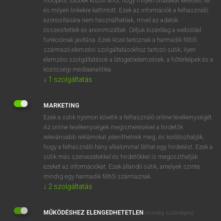
módjáról, többek között arról, hogy milyen oldalakat keresett fel
és milyen linkekre kattintott. Ezek az információk a felhasználó
VAN ELŐFIZETÉSED?
azonosítására nem használhatóak, mivel az adatok
összesítettek és anonimizáltak. Céljuk kizárólag a weboldal
Van előfizetésem a teljes szócikk megtekintéséhez.
funkcióinak javítása. Ezek közé tartoznak a harmadik féltől
származó elemzési szolgáltatásokhoz tartozó sütik; ilyen
BELÉPÉS
elemzési szolgáltatások a látogatóelemzések, a hőtérképek és a
közösségi médiaanalitika.
↓
1
szolgáltatás
MARKETING
Ezek a sütik nyomon követik a felhasználó online tevékenységét.
Az online tevékenységek megismerésével a hirdetők
NINCS ELŐFIZETÉSED?
relevánsabb reklámokat jeleníthetnek meg, és korlátozhatják,
Nincs regisztrációm és előfizetésem. A szótár 2 órás,
hogy a felhasználó hány alkalommal láthat egy hirdetést. Ezek a
díjmentes próbaverziójának elindításához regisztrálok és
sütik más szervezetekkel és hirdetőkkel is megoszthatják
belépek
.
ezeket az információkat. Ezek állandó sütik, amelyek szinte
mindig egy harmadik féltől származnak.
↓
2
szolgáltatás
REGISZTRÁCIÓ
MŰKÖDÉSHEZ ELENGEDHETETLEN
(mindig szükséges)