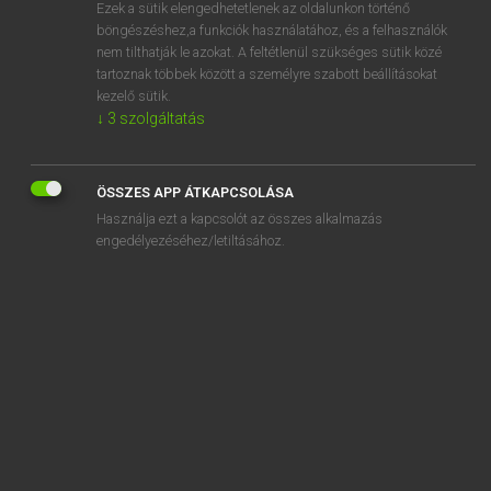
Ezek a sütik elengedhetetlenek az oldalunkon történő
böngészéshez,a funkciók használatához, és a felhasználók
nem tilthatják le azokat. A feltétlenül szükséges sütik közé
Lázár A. Péter, Varga György
tartoznak többek között a személyre szabott beállításokat
ANGOL−MAGYAR EGYETEMES NAGYSZÓTÁR
kezelő sütik.
↓
3
szolgáltatás
Kapcsolódó anyagok
germ warfare
ÖSSZES APP ÁTKAPCSOLÁSA
geronimo!
Használja ezt a kapcsolót az összes alkalmazás
gerontocracy
engedélyezéséhez/letiltásához.
gerontological
gerontologist
gerontology
gerontophile
gerontophilia
Gerry