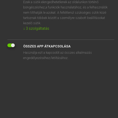
Ezek a sütik elengedhetetlenek az oldalunkon történő
böngészéshez,a funkciók használatához, és a felhasználók
nem tilthatják le azokat. A feltétlenül szükséges sütik közé
Lázár A. Péter, Varga György
tartoznak többek között a személyre szabott beállításokat
ANGOL−MAGYAR EGYETEMES NAGYSZÓTÁR
kezelő sütik.
↓
3
szolgáltatás
Kapcsolódó anyagok
def
ÖSSZES APP ÁTKAPCSOLÁSA
def.
Használja ezt a kapcsolót az összes alkalmazás
deface
engedélyezéséhez/letiltásához.
defacement
de facto
defamation
defamation lawsuit
defamatory
defame