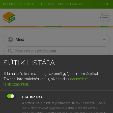
BELÉPÉS EDUID-VAL
BELÉPÉS
REGISZTRÁCIÓ
EN
menu
language
Mind
search
SÜTIK LISTÁJA
GR
KERESÉS
5
6
7
8
9
ö
ü
ó
Itt láthatja és testreszabhatja az önről gyűjtött információkat.
További információért kérjük, olvasd el az
adatvédelmi
r
t
z
u
i
o
p
ő
ú
LÁZÁR A. PÉTER, VARGA GYÖRGY
tájékoztatónkat
.
Angol−magyar egyetemes nagyszótár
g
h
j
k
l
é
á
ű
Ω
STATISZTIKA
v
b
n
m
,
.
-
AltGr
A statisztikai sütiket „teljesítménysütiknek” is nevezik. Ezek a
sütik információkat gyűjtenek a webhely használatának