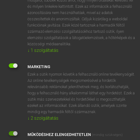
módjáról, többek között arról, hogy milyen oldalakat keresett fel
és milyen linkekre kattintott. Ezek az információk a felhasználó
VAN ELŐFIZETÉSED?
azonosítására nem használhatóak, mivel az adatok
összesítettek és anonimizáltak. Céljuk kizárólag a weboldal
Van előfizetésem a teljes szócikk megtekintéséhez.
funkcióinak javítása. Ezek közé tartoznak a harmadik féltől
származó elemzési szolgáltatásokhoz tartozó sütik; ilyen
BELÉPÉS
elemzési szolgáltatások a látogatóelemzések, a hőtérképek és a
közösségi médiaanalitika.
↓
1
szolgáltatás
MARKETING
Ezek a sütik nyomon követik a felhasználó online tevékenységét.
Az online tevékenységek megismerésével a hirdetők
NINCS ELŐFIZETÉSED?
relevánsabb reklámokat jeleníthetnek meg, és korlátozhatják,
Nincs regisztrációm és előfizetésem. A szótár 2 órás,
hogy a felhasználó hány alkalommal láthat egy hirdetést. Ezek a
díjmentes próbaverziójának elindításához regisztrálok és
sütik más szervezetekkel és hirdetőkkel is megoszthatják
belépek
.
ezeket az információkat. Ezek állandó sütik, amelyek szinte
mindig egy harmadik féltől származnak.
↓
2
szolgáltatás
REGISZTRÁCIÓ
MŰKÖDÉSHEZ ELENGEDHETETLEN
(mindig szükséges)