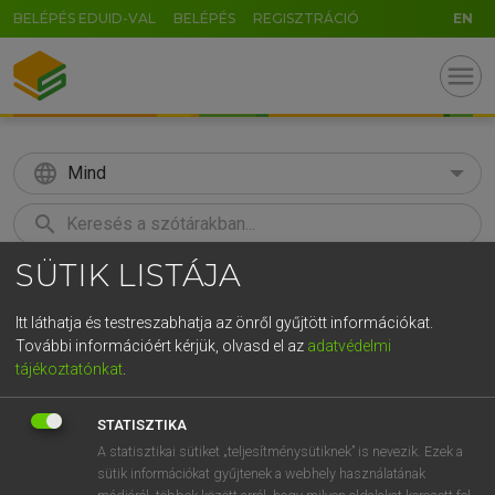
BELÉPÉS EDUID-VAL
BELÉPÉS
REGISZTRÁCIÓ
EN
menu
language
Mind
search
SÜTIK LISTÁJA
GR
KERESÉS
5
6
7
8
9
ö
ü
ó
Itt láthatja és testreszabhatja az önről gyűjtött információkat.
További információért kérjük, olvasd el az
adatvédelmi
r
t
z
u
i
o
p
ő
ú
LÁZÁR A. PÉTER, VARGA GYÖRGY
tájékoztatónkat
.
Angol−magyar egyetemes nagyszótár
g
h
j
k
l
é
á
ű
Ω
STATISZTIKA
v
b
n
m
,
.
-
AltGr
A statisztikai sütiket „teljesítménysütiknek” is nevezik. Ezek a
sütik információkat gyűjtenek a webhely használatának