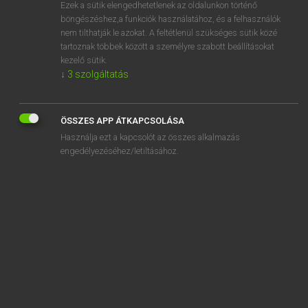
Ezek a sütik elengedhetetlenek az oldalunkon történő
böngészéshez,a funkciók használatához, és a felhasználók
nem tilthatják le azokat. A feltétlenül szükséges sütik közé
Lázár A. Péter, Varga György
tartoznak többek között a személyre szabott beállításokat
ANGOL−MAGYAR EGYETEMES NAGYSZÓTÁR
kezelő sütik.
↓
3
szolgáltatás
Kapcsolódó anyagok
collegiate
ÖSSZES APP ÁTKAPCSOLÁSA
collegiate institute
Használja ezt a kapcsolót az összes alkalmazás
collet
engedélyezéséhez/letiltásához.
collide
collider
collie
collier
colliery
colligate