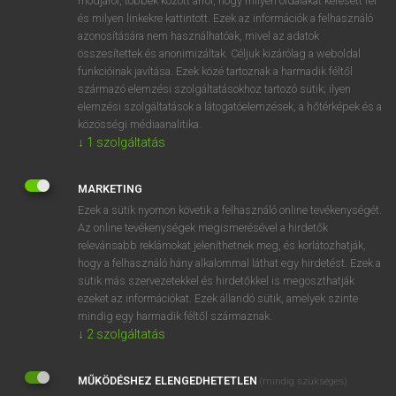
módjáról, többek között arról, hogy milyen oldalakat keresett fel
és milyen linkekre kattintott. Ezek az információk a felhasználó
VAN ELŐFIZETÉSED?
azonosítására nem használhatóak, mivel az adatok
összesítettek és anonimizáltak. Céljuk kizárólag a weboldal
Van előfizetésem a teljes szócikk megtekintéséhez.
funkcióinak javítása. Ezek közé tartoznak a harmadik féltől
származó elemzési szolgáltatásokhoz tartozó sütik; ilyen
BELÉPÉS
elemzési szolgáltatások a látogatóelemzések, a hőtérképek és a
közösségi médiaanalitika.
↓
1
szolgáltatás
MARKETING
Ezek a sütik nyomon követik a felhasználó online tevékenységét.
Az online tevékenységek megismerésével a hirdetők
NINCS ELŐFIZETÉSED?
relevánsabb reklámokat jeleníthetnek meg, és korlátozhatják,
Nincs regisztrációm és előfizetésem. A szótár 2 órás,
hogy a felhasználó hány alkalommal láthat egy hirdetést. Ezek a
díjmentes próbaverziójának elindításához regisztrálok és
sütik más szervezetekkel és hirdetőkkel is megoszthatják
belépek
.
ezeket az információkat. Ezek állandó sütik, amelyek szinte
mindig egy harmadik féltől származnak.
↓
2
szolgáltatás
REGISZTRÁCIÓ
MŰKÖDÉSHEZ ELENGEDHETETLEN
(mindig szükséges)