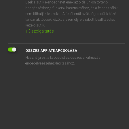
Ezek a sütik elengedhetetlenek az oldalunkon történő
böngészéshez,a funkciók használatához, és a felhasználók
nem tilthatják le azokat. A feltétlenül szükséges sütik közé
Lázár A. Péter, Varga György
tartoznak többek között a személyre szabott beállításokat
ANGOL−MAGYAR EGYETEMES NAGYSZÓTÁR
kezelő sütik.
↓
3
szolgáltatás
Kapcsolódó anyagok
college student
ÖSSZES APP ÁTKAPCSOLÁSA
collegial
Használja ezt a kapcsolót az összes alkalmazás
collegiality
engedélyezéséhez/letiltásához.
collegian
collegiate
collegiate institute
collet
collide
collider