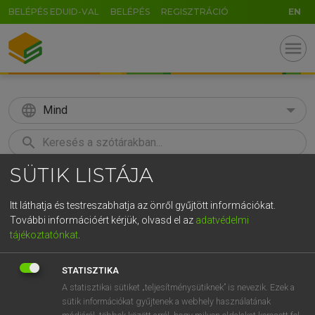
BELÉPÉS EDUID-VAL
BELÉPÉS
REGISZTRÁCIÓ
EN
menu
language
Mind
search
SÜTIK LISTÁJA
GR
KERESÉS
5
6
7
8
9
ö
ü
ó
Itt láthatja és testreszabhatja az önről gyűjtött információkat.
További információért kérjük, olvasd el az
adatvédelmi
r
t
z
u
i
o
p
ő
ú
LÁZÁR A. PÉTER, VARGA GYÖRGY
tájékoztatónkat
.
Angol−magyar egyetemes nagyszótár
g
h
j
k
l
é
á
ű
Ω
STATISZTIKA
v
b
n
m
,
.
-
AltGr
A statisztikai sütiket „teljesítménysütiknek” is nevezik. Ezek a
sütik információkat gyűjtenek a webhely használatának