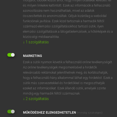
módjáról, többek között arról, hogy milyen oldalakat keresett fel
és milyen linkekre kattintott. Ezek az információk a felhasználó
VAN ELŐFIZETÉSED?
azonosítására nem használhatóak, mivel az adatok
összesítettek és anonimizáltak. Céljuk kizárólag a weboldal
Van előfizetésem a teljes szócikk megtekintéséhez.
funkcióinak javítása. Ezek közé tartoznak a harmadik féltől
származó elemzési szolgáltatásokhoz tartozó sütik; ilyen
BELÉPÉS
elemzési szolgáltatások a látogatóelemzések, a hőtérképek és a
közösségi médiaanalitika.
↓
1
szolgáltatás
MARKETING
Ezek a sütik nyomon követik a felhasználó online tevékenységét.
Az online tevékenységek megismerésével a hirdetők
NINCS ELŐFIZETÉSED?
relevánsabb reklámokat jeleníthetnek meg, és korlátozhatják,
Nincs regisztrációm és előfizetésem. A szótár 2 órás,
hogy a felhasználó hány alkalommal láthat egy hirdetést. Ezek a
díjmentes próbaverziójának elindításához regisztrálok és
sütik más szervezetekkel és hirdetőkkel is megoszthatják
belépek
.
ezeket az információkat. Ezek állandó sütik, amelyek szinte
mindig egy harmadik féltől származnak.
↓
2
szolgáltatás
REGISZTRÁCIÓ
MŰKÖDÉSHEZ ELENGEDHETETLEN
(mindig szükséges)