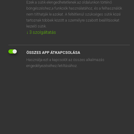
Ezek a sütik elengedhetetlenek az oldalunkon történő
böngészéshez,a funkciók használatához, és a felhasználók
nem tilthatják le azokat. A feltétlenül szükséges sütik közé
Lázár A. Péter, Varga György
tartoznak többek között a személyre szabott beállításokat
ANGOL−MAGYAR EGYETEMES NAGYSZÓTÁR
kezelő sütik.
↓
3
szolgáltatás
Kapcsolódó anyagok
agrotechnologist
ÖSSZES APP ÁTKAPCSOLÁSA
agrotechnology
Használja ezt a kapcsolót az összes alkalmazás
aground
engedélyezéséhez/letiltásához.
agst.
Agt.
ague
ah
Ah
aha