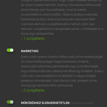
módjáról, többek között arról, hogy milyen oldalakat keresett fel
és milyen linkekre kattintott. Ezek az információk a felhasználó
VAN ELŐFIZETÉSED?
azonosítására nem használhatóak, mivel az adatok
összesítettek és anonimizáltak. Céljuk kizárólag a weboldal
Van előfizetésem a teljes szócikk megtekintéséhez.
funkcióinak javítása. Ezek közé tartoznak a harmadik féltől
származó elemzési szolgáltatásokhoz tartozó sütik; ilyen
BELÉPÉS
elemzési szolgáltatások a látogatóelemzések, a hőtérképek és a
közösségi médiaanalitika.
↓
1
szolgáltatás
MARKETING
Ezek a sütik nyomon követik a felhasználó online tevékenységét.
Az online tevékenységek megismerésével a hirdetők
NINCS ELŐFIZETÉSED?
relevánsabb reklámokat jeleníthetnek meg, és korlátozhatják,
Nincs regisztrációm és előfizetésem. A szótár 2 órás,
hogy a felhasználó hány alkalommal láthat egy hirdetést. Ezek a
díjmentes próbaverziójának elindításához regisztrálok és
sütik más szervezetekkel és hirdetőkkel is megoszthatják
belépek
.
ezeket az információkat. Ezek állandó sütik, amelyek szinte
mindig egy harmadik féltől származnak.
↓
2
szolgáltatás
REGISZTRÁCIÓ
MŰKÖDÉSHEZ ELENGEDHETETLEN
(mindig szükséges)