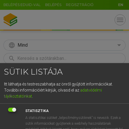
BELÉPÉS EDUID-VAL
BELÉPÉS
REGISZTRÁCIÓ
EN
menu
language
Mind
search
SÜTIK LISTÁJA
GR
KERESÉS
5
6
7
8
9
ö
ü
ó
Itt láthatja és testreszabhatja az önről gyűjtött információkat.
További információért kérjük, olvasd el az
adatvédelmi
r
t
z
u
i
o
p
ő
ú
LÁZÁR A. PÉTER, VARGA GYÖRGY
tájékoztatónkat
.
Angol−magyar egyetemes nagyszótár
g
h
j
k
l
é
á
ű
Ω
STATISZTIKA
v
b
n
m
,
.
-
AltGr
A statisztikai sütiket „teljesítménysütiknek” is nevezik. Ezek a
sütik információkat gyűjtenek a webhely használatának