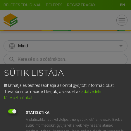
BELÉPÉS EDUID-VAL
BELÉPÉS
REGISZTRÁCIÓ
EN
menu
language
Mind
search
SÜTIK LISTÁJA
GR
KERESÉS
5
6
7
8
9
ö
ü
ó
Itt láthatja és testreszabhatja az önről gyűjtött információkat.
További információért kérjük, olvasd el az
adatvédelmi
r
t
z
u
i
o
p
ő
ú
LÁZÁR A. PÉTER, VARGA GYÖRGY
tájékoztatónkat
.
Angol−magyar egyetemes nagyszótár
g
h
j
k
l
é
á
ű
Ω
STATISZTIKA
v
b
n
m
,
.
-
AltGr
A statisztikai sütiket „teljesítménysütiknek” is nevezik. Ezek a
sütik információkat gyűjtenek a webhely használatának