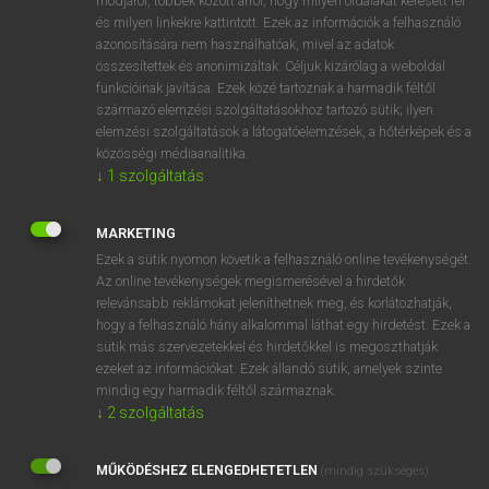
módjáról, többek között arról, hogy milyen oldalakat keresett fel
és milyen linkekre kattintott. Ezek az információk a felhasználó
VAN ELŐFIZETÉSED?
azonosítására nem használhatóak, mivel az adatok
összesítettek és anonimizáltak. Céljuk kizárólag a weboldal
Van előfizetésem a teljes szócikk megtekintéséhez.
funkcióinak javítása. Ezek közé tartoznak a harmadik féltől
származó elemzési szolgáltatásokhoz tartozó sütik; ilyen
BELÉPÉS
elemzési szolgáltatások a látogatóelemzések, a hőtérképek és a
közösségi médiaanalitika.
↓
1
szolgáltatás
MARKETING
Ezek a sütik nyomon követik a felhasználó online tevékenységét.
Az online tevékenységek megismerésével a hirdetők
NINCS ELŐFIZETÉSED?
relevánsabb reklámokat jeleníthetnek meg, és korlátozhatják,
Nincs regisztrációm és előfizetésem. A szótár 2 órás,
hogy a felhasználó hány alkalommal láthat egy hirdetést. Ezek a
díjmentes próbaverziójának elindításához regisztrálok és
sütik más szervezetekkel és hirdetőkkel is megoszthatják
belépek
.
ezeket az információkat. Ezek állandó sütik, amelyek szinte
mindig egy harmadik féltől származnak.
↓
2
szolgáltatás
REGISZTRÁCIÓ
MŰKÖDÉSHEZ ELENGEDHETETLEN
(mindig szükséges)