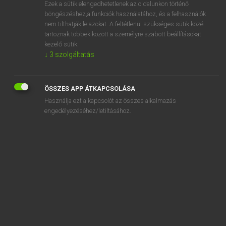
Ezek a sütik elengedhetetlenek az oldalunkon történő
böngészéshez,a funkciók használatához, és a felhasználók
nem tilthatják le azokat. A feltétlenül szükséges sütik közé
Lázár A. Péter, Varga György
tartoznak többek között a személyre szabott beállításokat
ANGOL−MAGYAR EGYETEMES NAGYSZÓTÁR
kezelő sütik.
↓
3
szolgáltatás
Kapcsolódó anyagok
agronomy
ÖSSZES APP ÁTKAPCSOLÁSA
agrostemma
Használja ezt a kapcsolót az összes alkalmazás
agrostologist
engedélyezéséhez/letiltásához.
agrostology
agrotechnologist
agrotechnology
aground
agst.
Agt.