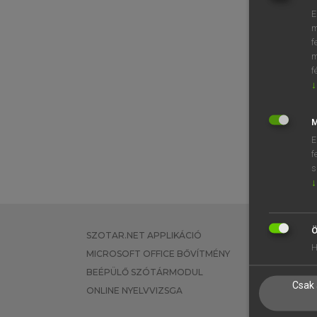
E
m
f
m
f
↓
M
E
f
s
↓
Ö
SZOTAR.NET APPLIKÁCIÓ
EGYÉNI FEL
H
MICROSOFT OFFICE BŐVÍTMÉNY
TANULÓKNA
BEÉPÜLŐ SZÓTÁRMODUL
OKTATÁSI I
Csak 
ONLINE NYELVVIZSGA
VÁLLALATI 