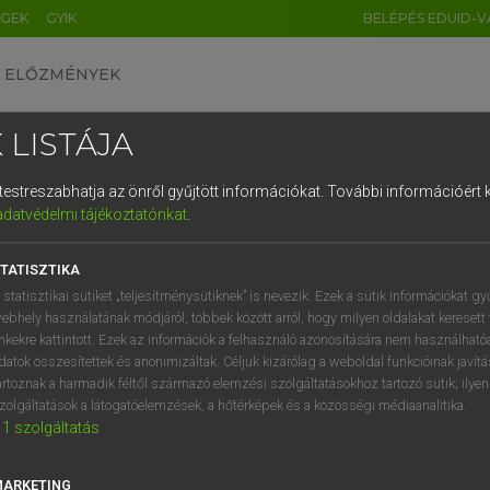
ÉGEK
GYIK
BELÉPÉS EDUID-V
ELŐZMÉNYEK
 LISTÁJA
és testreszabhatja az önről gyűjtött információkat.
További információért k
HU
DE
CN
FR
ES
IT
NL
RU
GR
adatvédelmi tájékoztatónkat
.
 A. PÉTER, VARGA GYÖRGY
1
2
3
4
5
6
7
8
9
ol−magyar egyetemes nagyszótár
TATISZTIKA
q
w
e
r
t
z
u
i
 statisztikai sütiket „teljesítménysütiknek” is nevezik. Ezek a sütik információkat gy
ebhely használatának módjáról, többek között arról, hogy milyen oldalakat keresett 
a
s
d
f
g
h
j
k
l
é
inkekre kattintott. Ezek az információk a felhasználó azonosítására nem használható
datok összesítettek és anonimizáltak. Céljuk kizárólag a weboldal funkcióinak javít
í
y
x
c
v
b
n
m
,
.
artoznak a harmadik féltől származó elemzési szolgáltatásokhoz tartozó sütik; ilye
zolgáltatások a látogatóelemzések, a hőtérképek és a közösségi médiaanalitika.
VAN ELŐFIZETÉSED?
NINCS ELŐFIZETÉSED
1
szolgáltatás
előfizetésem a teljes szócikk
Nincs regisztrációm és előfiz
megtekintéséhez.
A szótár 2 órás, díjmente
MARKETING