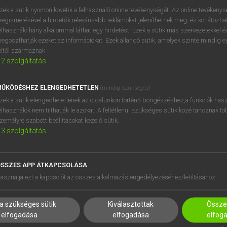
próbaverziójának elindítás
zek a sütik nyomon követik a felhasználó online tevékenységét. Az online tevékeny
BELÉPÉS
regisztrálok és
belépek
.
egismerésével a hirdetők relevánsabb reklámokat jeleníthetnek meg, és korlátozhat
elhasználó hány alkalommal láthat egy hirdetést. Ezek a sütik más szervezetekkel és
egoszthatják ezeket az információkat. Ezek állandó sütik, amelyek szinte mindig 
REGISZTRÁCIÓ
éltől származnak.
2
szolgáltatás
ŰKÖDÉSHEZ ELENGEDHETETLEN
(mindig szükséges)
zek a sütik elengedhetetlenek az oldalunkon történő böngészéshez,a funkciók hasz
elhasználók nem tilthatják le azokat. A feltétlenül szükséges sütik közé tartoznak t
zemélyre szabott beállításokat kezelő sütik.
3
szolgáltatás
SSZES APP ÁTKAPCSOLÁSA
HASZNÁLÓKNAK
SÚGÓ
asználja ezt a kapcsolót az összes alkalmazás engedélyezéséhez/letiltásához.
K
RÓLUNK
NTÉZMÉNYEKNEK
ELÉRHETŐSÉG
a szükséges sütik
Kiválasztottak
Összes
MEGOLDÁSOK
SÜTI BEÁLLÍTÁSOK
elfogadása
elfogadása
elfog