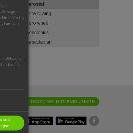
aerostat
ához
ségek
ják, hogy a
aero towing
 hirdetőkkel is
aero wheel
egy harmadik
Aesclepius
Aesculapian
nálatához, és a
öbbek között a
IRATKOZZ FEL HÍRLEVELÜNKRE!
 süti
adása