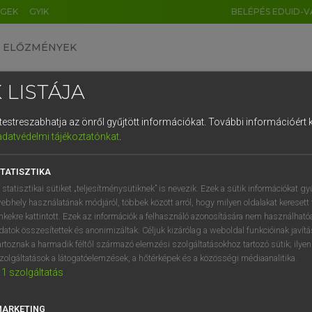
ÉGEK
GYIK
BELÉPÉS EDUID-V
ELŐZMÉNYEK
 LISTÁJA
és testreszabhatja az önről gyűjtött információkat.
További információért k
HU
DE
CN
FR
ES
IT
NL
RU
GR
adatvédelmi tájékoztatónkat
.
 A. PÉTER, VARGA GYÖRGY
1
2
3
4
5
6
7
8
9
ol−magyar egyetemes nagyszótár
TATISZTIKA
q
w
e
r
t
z
u
i
 statisztikai sütiket „teljesítménysütiknek” is nevezik. Ezek a sütik információkat gy
ebhely használatának módjáról, többek között arról, hogy milyen oldalakat keresett 
a
s
d
f
g
h
j
k
l
é
inkekre kattintott. Ezek az információk a felhasználó azonosítására nem használható
datok összesítettek és anonimizáltak. Céljuk kizárólag a weboldal funkcióinak javít
í
y
x
c
v
b
n
m
,
.
artoznak a harmadik féltől származó elemzési szolgáltatásokhoz tartozó sütik; ilye
zolgáltatások a látogatóelemzések, a hőtérképek és a közösségi médiaanalitika.
VAN ELŐFIZETÉSED?
NINCS ELŐFIZETÉSED
1
szolgáltatás
előfizetésem a teljes szócikk
Nincs regisztrációm és előfiz
megtekintéséhez.
A szótár 2 órás, díjmente
MARKETING