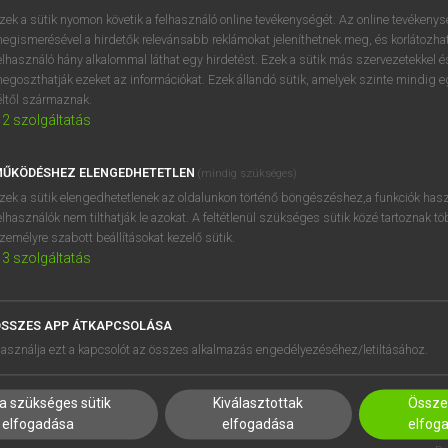
próbaverziójának elindítás
zek a sütik nyomon követik a felhasználó online tevékenységét. Az online tevékeny
BELÉPÉS
regisztrálok és
belépek
.
egismerésével a hirdetők relevánsabb reklámokat jeleníthetnek meg, és korlátozhat
elhasználó hány alkalommal láthat egy hirdetést. Ezek a sütik más szervezetekkel és
egoszthatják ezeket az információkat. Ezek állandó sütik, amelyek szinte mindig 
REGISZTRÁCIÓ
éltől származnak.
2
szolgáltatás
ŰKÖDÉSHEZ ELENGEDHETETLEN
(mindig szükséges)
zek a sütik elengedhetetlenek az oldalunkon történő böngészéshez,a funkciók hasz
elhasználók nem tilthatják le azokat. A feltétlenül szükséges sütik közé tartoznak t
zemélyre szabott beállításokat kezelő sütik.
3
szolgáltatás
SSZES APP ÁTKAPCSOLÁSA
HASZNÁLÓKNAK
SÚGÓ
asználja ezt a kapcsolót az összes alkalmazás engedélyezéséhez/letiltásához.
K
RÓLUNK
NTÉZMÉNYEKNEK
ELÉRHETŐSÉG
a szükséges sütik
Kiválasztottak
Összes
MEGOLDÁSOK
SÜTI BEÁLLÍTÁSOK
elfogadása
elfogadása
elfog