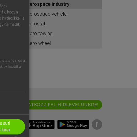
aerospace industry
ához
ségek
ják, hogy a
aerospace vehicle
 hirdetőkkel is
aerostat
egy harmadik
aero towing
aero wheel
nálatához, és a
öbbek között a
IRATKOZZ FEL HÍRLEVELÜNKRE!
 süti
adása