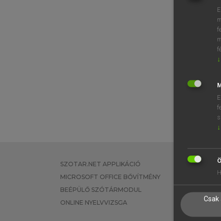
E
m
f
m
f
↓
M
E
f
s
↓
Ö
SZOTAR.NET APPLIKÁCIÓ
EGYÉNI FEL
H
MICROSOFT OFFICE BŐVÍTMÉNY
TANULÓKNA
BEÉPÜLŐ SZÓTÁRMODUL
OKTATÁSI I
Csak 
ONLINE NYELVVIZSGA
VÁLLALATI 