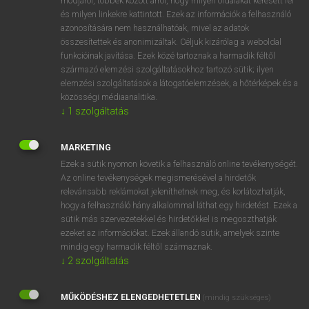
módjáról, többek között arról, hogy milyen oldalakat keresett fel
és milyen linkekre kattintott. Ezek az információk a felhasználó
VAN ELŐFIZETÉSED?
azonosítására nem használhatóak, mivel az adatok
összesítettek és anonimizáltak. Céljuk kizárólag a weboldal
Van előfizetésem a teljes szócikk megtekintéséhez.
funkcióinak javítása. Ezek közé tartoznak a harmadik féltől
származó elemzési szolgáltatásokhoz tartozó sütik; ilyen
BELÉPÉS
elemzési szolgáltatások a látogatóelemzések, a hőtérképek és a
közösségi médiaanalitika.
↓
1
szolgáltatás
MARKETING
Ezek a sütik nyomon követik a felhasználó online tevékenységét.
Az online tevékenységek megismerésével a hirdetők
NINCS ELŐFIZETÉSED?
relevánsabb reklámokat jeleníthetnek meg, és korlátozhatják,
Nincs regisztrációm és előfizetésem. A szótár 2 órás,
hogy a felhasználó hány alkalommal láthat egy hirdetést. Ezek a
díjmentes próbaverziójának elindításához regisztrálok és
sütik más szervezetekkel és hirdetőkkel is megoszthatják
belépek
.
ezeket az információkat. Ezek állandó sütik, amelyek szinte
mindig egy harmadik féltől származnak.
↓
2
szolgáltatás
REGISZTRÁCIÓ
MŰKÖDÉSHEZ ELENGEDHETETLEN
(mindig szükséges)