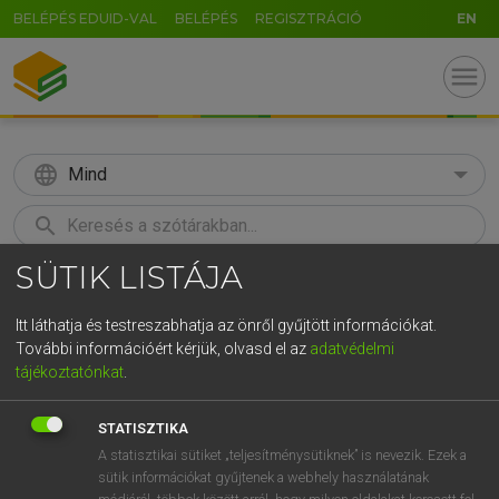
BELÉPÉS EDUID-VAL
BELÉPÉS
REGISZTRÁCIÓ
EN
menu
language
Mind
search
SÜTIK LISTÁJA
GR
KERESÉS
5
6
7
8
9
ö
ü
ó
Itt láthatja és testreszabhatja az önről gyűjtött információkat.
További információért kérjük, olvasd el az
adatvédelmi
r
t
z
u
i
o
p
ő
ú
LÁZÁR A. PÉTER, VARGA GYÖRGY
tájékoztatónkat
.
Angol−magyar egyetemes nagyszótár
g
h
j
k
l
é
á
ű
Ω
STATISZTIKA
v
b
n
m
,
.
-
AltGr
A statisztikai sütiket „teljesítménysütiknek” is nevezik. Ezek a
sütik információkat gyűjtenek a webhely használatának