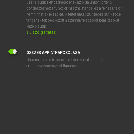
Ezek a sütik elengedhetetlenek az oldalunkon történő
böngészéshez,a funkciók használatához, és a felhasználók
nem tilthatják le azokat. A feltétlenül szükséges sütik közé
Lázár A. Péter, Varga György
tartoznak többek között a személyre szabott beállításokat
ANGOL−MAGYAR EGYETEMES NAGYSZÓTÁR
kezelő sütik.
↓
3
szolgáltatás
Kapcsolódó anyagok
brung
ÖSSZES APP ÁTKAPCSOLÁSA
Bruno
Használja ezt a kapcsolót az összes alkalmazás
brunt
engedélyezéséhez/letiltásához.
bruschetta
brush
brush aside
brush cut
brush cutter
brush down