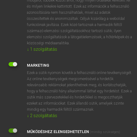
módjáról, többek között arról, hogy milyen oldalakat keresett fel
és milyen linkekre kattintott. Ezek az információk a felhasználó
VAN ELŐFIZETÉSED?
azonosítására nem használhatóak, mivel az adatok
összesítettek és anonimizáltak. Céljuk kizárólag a weboldal
Van előfizetésem a teljes szócikk megtekintéséhez.
funkcióinak javítása. Ezek közé tartoznak a harmadik féltől
származó elemzési szolgáltatásokhoz tartozó sütik; ilyen
BELÉPÉS
elemzési szolgáltatások a látogatóelemzések, a hőtérképek és a
közösségi médiaanalitika.
↓
1
szolgáltatás
MARKETING
Ezek a sütik nyomon követik a felhasználó online tevékenységét.
Az online tevékenységek megismerésével a hirdetők
NINCS ELŐFIZETÉSED?
relevánsabb reklámokat jeleníthetnek meg, és korlátozhatják,
Nincs regisztrációm és előfizetésem. A szótár 2 órás,
hogy a felhasználó hány alkalommal láthat egy hirdetést. Ezek a
díjmentes próbaverziójának elindításához regisztrálok és
sütik más szervezetekkel és hirdetőkkel is megoszthatják
belépek
.
ezeket az információkat. Ezek állandó sütik, amelyek szinte
mindig egy harmadik féltől származnak.
↓
2
szolgáltatás
REGISZTRÁCIÓ
MŰKÖDÉSHEZ ELENGEDHETETLEN
(mindig szükséges)