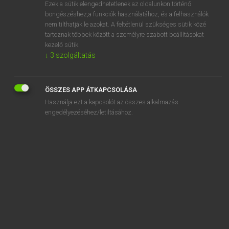
Ezek a sütik elengedhetetlenek az oldalunkon történő
böngészéshez,a funkciók használatához, és a felhasználók
nem tilthatják le azokat. A feltétlenül szükséges sütik közé
Lázár A. Péter, Varga György
tartoznak többek között a személyre szabott beállításokat
ANGOL−MAGYAR EGYETEMES NAGYSZÓTÁR
kezelő sütik.
↓
3
szolgáltatás
Kapcsolódó anyagok
brunette
ÖSSZES APP ÁTKAPCSOLÁSA
brung
Használja ezt a kapcsolót az összes alkalmazás
Bruno
engedélyezéséhez/letiltásához.
brunt
bruschetta
brush
brush aside
brush cut
brush cutter