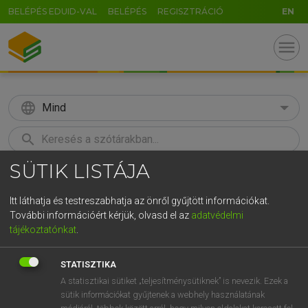
BELÉPÉS EDUID-VAL
BELÉPÉS
REGISZTRÁCIÓ
EN
menu
language
Mind
search
SÜTIK LISTÁJA
GR
KERESÉS
5
6
7
8
9
ö
ü
ó
Itt láthatja és testreszabhatja az önről gyűjtött információkat.
További információért kérjük, olvasd el az
adatvédelmi
r
t
z
u
i
o
p
ő
ú
LÁZÁR A. PÉTER, VARGA GYÖRGY
tájékoztatónkat
.
Angol−magyar egyetemes nagyszótár
g
h
j
k
l
é
á
ű
Ω
STATISZTIKA
v
b
n
m
,
.
-
AltGr
A statisztikai sütiket „teljesítménysütiknek” is nevezik. Ezek a
sütik információkat gyűjtenek a webhely használatának