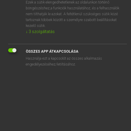
Ezek a sütik elengedhetetlenek az oldalunkon történő
böngészéshez,a funkciók használatához, és a felhasználók
nem tilthatják le azokat. A feltétlenül szükséges sütik közé
Magay Tamás et al.
tartoznak többek között a személyre szabott beállításokat
ANGOL−MAGYAR MŰSZAKI SZÓTÁR
kezelő sütik.
↓
3
szolgáltatás
Kapcsolódó anyagok
blind nipple
ÖSSZES APP ÁTKAPCSOLÁSA
blind nut
Használja ezt a kapcsolót az összes alkalmazás
blind outcoop
engedélyezéséhez/letiltásához.
blind P
blind pass
blind pipe
blind pit
blind pit leading downward
blind pit leading upward