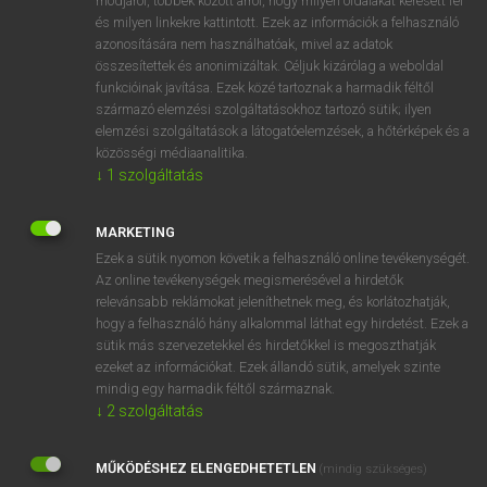
módjáról, többek között arról, hogy milyen oldalakat keresett fel
és milyen linkekre kattintott. Ezek az információk a felhasználó
VAN ELŐFIZETÉSED?
azonosítására nem használhatóak, mivel az adatok
összesítettek és anonimizáltak. Céljuk kizárólag a weboldal
Van előfizetésem a teljes szócikk megtekintéséhez.
funkcióinak javítása. Ezek közé tartoznak a harmadik féltől
származó elemzési szolgáltatásokhoz tartozó sütik; ilyen
BELÉPÉS
elemzési szolgáltatások a látogatóelemzések, a hőtérképek és a
közösségi médiaanalitika.
↓
1
szolgáltatás
MARKETING
Ezek a sütik nyomon követik a felhasználó online tevékenységét.
Az online tevékenységek megismerésével a hirdetők
NINCS ELŐFIZETÉSED?
relevánsabb reklámokat jeleníthetnek meg, és korlátozhatják,
Nincs regisztrációm és előfizetésem. A szótár 2 órás,
hogy a felhasználó hány alkalommal láthat egy hirdetést. Ezek a
díjmentes próbaverziójának elindításához regisztrálok és
sütik más szervezetekkel és hirdetőkkel is megoszthatják
belépek
.
ezeket az információkat. Ezek állandó sütik, amelyek szinte
mindig egy harmadik féltől származnak.
↓
2
szolgáltatás
REGISZTRÁCIÓ
MŰKÖDÉSHEZ ELENGEDHETETLEN
(mindig szükséges)