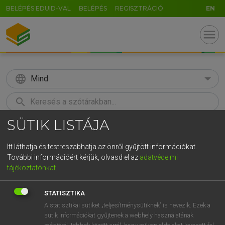
BELÉPÉS EDUID-VAL
BELÉPÉS
REGISZTRÁCIÓ
EN
menu
language
Mind
search
SÜTIK LISTÁJA
GR
KERESÉS
5
6
7
8
9
ö
ü
ó
Itt láthatja és testreszabhatja az önről gyűjtött információkat.
További információért kérjük, olvasd el az
adatvédelmi
r
t
z
u
i
o
p
ő
ú
MAGAY TAMÁS ET AL.
tájékoztatónkat
.
Angol−magyar műszaki szótár
g
h
j
k
l
é
á
ű
Ω
STATISZTIKA
v
b
n
m
,
.
-
AltGr
A statisztikai sütiket „teljesítménysütiknek” is nevezik. Ezek a
sütik információkat gyűjtenek a webhely használatának