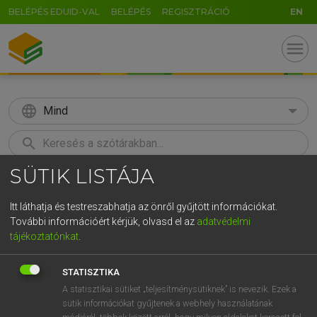
BELÉPÉS EDUID-VAL
BELÉPÉS
REGISZTRÁCIÓ
EN
menu
language
Mind
search
SÜTIK LISTÁJA
GR
KERESÉS
5
6
7
8
9
ö
ü
ó
Itt láthatja és testreszabhatja az önről gyűjtött információkat.
További információért kérjük, olvasd el az
adatvédelmi
r
t
z
u
i
o
p
ő
ú
MAGAY TAMÁS ET AL.
tájékoztatónkat
.
Angol−magyar műszaki szótár
g
h
j
k
l
é
á
ű
Ω
STATISZTIKA
v
b
n
m
,
.
-
AltGr
A statisztikai sütiket „teljesítménysütiknek” is nevezik. Ezek a
sütik információkat gyűjtenek a webhely használatának