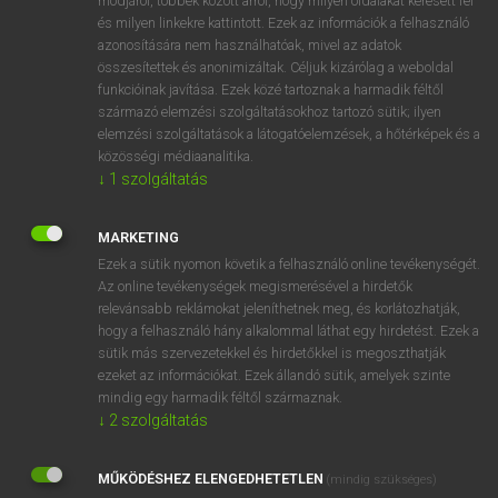
módjáról, többek között arról, hogy milyen oldalakat keresett fel
és milyen linkekre kattintott. Ezek az információk a felhasználó
VAN ELŐFIZETÉSED?
azonosítására nem használhatóak, mivel az adatok
összesítettek és anonimizáltak. Céljuk kizárólag a weboldal
Van előfizetésem a teljes szócikk megtekintéséhez.
funkcióinak javítása. Ezek közé tartoznak a harmadik féltől
származó elemzési szolgáltatásokhoz tartozó sütik; ilyen
BELÉPÉS
elemzési szolgáltatások a látogatóelemzések, a hőtérképek és a
közösségi médiaanalitika.
↓
1
szolgáltatás
MARKETING
Ezek a sütik nyomon követik a felhasználó online tevékenységét.
Az online tevékenységek megismerésével a hirdetők
NINCS ELŐFIZETÉSED?
relevánsabb reklámokat jeleníthetnek meg, és korlátozhatják,
Nincs regisztrációm és előfizetésem. A szótár 2 órás,
hogy a felhasználó hány alkalommal láthat egy hirdetést. Ezek a
díjmentes próbaverziójának elindításához regisztrálok és
sütik más szervezetekkel és hirdetőkkel is megoszthatják
belépek
.
ezeket az információkat. Ezek állandó sütik, amelyek szinte
mindig egy harmadik féltől származnak.
↓
2
szolgáltatás
REGISZTRÁCIÓ
MŰKÖDÉSHEZ ELENGEDHETETLEN
(mindig szükséges)