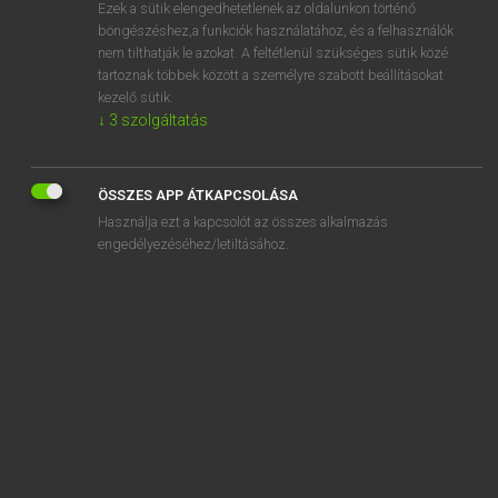
Ezek a sütik elengedhetetlenek az oldalunkon történő
böngészéshez,a funkciók használatához, és a felhasználók
nem tilthatják le azokat. A feltétlenül szükséges sütik közé
Magay Tamás et al.
tartoznak többek között a személyre szabott beállításokat
ANGOL−MAGYAR MŰSZAKI SZÓTÁR
kezelő sütik.
↓
3
szolgáltatás
Kapcsolódó anyagok
blind lock
ÖSSZES APP ÁTKAPCSOLÁSA
blind lode
Használja ezt a kapcsolót az összes alkalmazás
blind nipple
engedélyezéséhez/letiltásához.
blind nut
blind outcoop
blind P
blind pass
blind pipe
blind pit