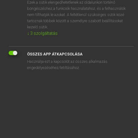
Ezek a sütik elengedhetetlenek az oldalunkon történő
böngészéshez,a funkciók használatához, és a felhasználók
nem tilthatják le azokat. A feltétlenül szükséges sütik közé
Magay Tamás et al.
tartoznak többek között a személyre szabott beállításokat
ANGOL−MAGYAR MŰSZAKI SZÓTÁR
kezelő sütik.
↓
3
szolgáltatás
Kapcsolódó anyagok
web-member
ÖSSZES APP ÁTKAPCSOLÁSA
web of a crank
Használja ezt a kapcsolót az összes alkalmazás
web of face
engedélyezéséhez/letiltásához.
web offset
web of rail
web of wheel
web page
web-plate
web reinforcement