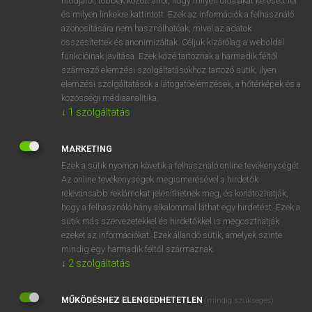
módjáról, többek között arról, hogy milyen oldalakat keresett fel
és milyen linkekre kattintott. Ezek az információk a felhasználó
VAN ELŐFIZETÉSED?
azonosítására nem használhatóak, mivel az adatok
összesítettek és anonimizáltak. Céljuk kizárólag a weboldal
Van előfizetésem a teljes szócikk megtekintéséhez.
funkcióinak javítása. Ezek közé tartoznak a harmadik féltől
származó elemzési szolgáltatásokhoz tartozó sütik; ilyen
BELÉPÉS
elemzési szolgáltatások a látogatóelemzések, a hőtérképek és a
közösségi médiaanalitika.
↓
1
szolgáltatás
MARKETING
Ezek a sütik nyomon követik a felhasználó online tevékenységét.
Az online tevékenységek megismerésével a hirdetők
NINCS ELŐFIZETÉSED?
relevánsabb reklámokat jeleníthetnek meg, és korlátozhatják,
Nincs regisztrációm és előfizetésem. A szótár 2 órás,
hogy a felhasználó hány alkalommal láthat egy hirdetést. Ezek a
díjmentes próbaverziójának elindításához regisztrálok és
sütik más szervezetekkel és hirdetőkkel is megoszthatják
belépek
.
ezeket az információkat. Ezek állandó sütik, amelyek szinte
mindig egy harmadik féltől származnak.
↓
2
szolgáltatás
REGISZTRÁCIÓ
MŰKÖDÉSHEZ ELENGEDHETETLEN
(mindig szükséges)