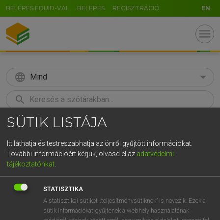
BELÉPÉS EDUID-VAL
BELÉPÉS
REGISZTRÁCIÓ
EN
menu
language
Mind
search
SÜTIK LISTÁJA
GR
KERESÉS
5
6
7
8
9
ö
ü
ó
Itt láthatja és testreszabhatja az önről gyűjtött információkat.
További információért kérjük, olvasd el az
adatvédelmi
r
t
z
u
i
o
p
ő
ú
MAGAY TAMÁS ET AL.
tájékoztatónkat
.
Angol−magyar műszaki szótár
g
h
j
k
l
é
á
ű
Ω
STATISZTIKA
v
b
n
m
,
.
-
AltGr
A statisztikai sütiket „teljesítménysütiknek” is nevezik. Ezek a
sütik információkat gyűjtenek a webhely használatának