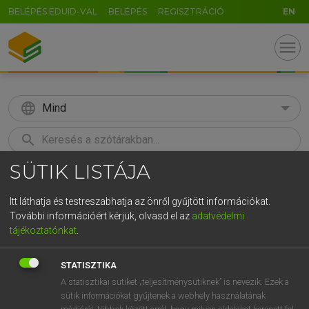
BELÉPÉS EDUID-VAL
BELÉPÉS
REGISZTRÁCIÓ
EN
menu
language
Mind
search
SÜTIK LISTÁJA
GR
KERESÉS
5
6
7
8
9
ö
ü
ó
Itt láthatja és testreszabhatja az önről gyűjtött információkat.
További információért kérjük, olvasd el az
adatvédelmi
r
t
z
u
i
o
p
ő
ú
MAGAY TAMÁS ET AL.
tájékoztatónkat
.
Angol−magyar műszaki szótár
g
h
j
k
l
é
á
ű
Ω
STATISZTIKA
v
b
n
m
,
.
-
AltGr
A statisztikai sütiket „teljesítménysütiknek” is nevezik. Ezek a
sütik információkat gyűjtenek a webhely használatának