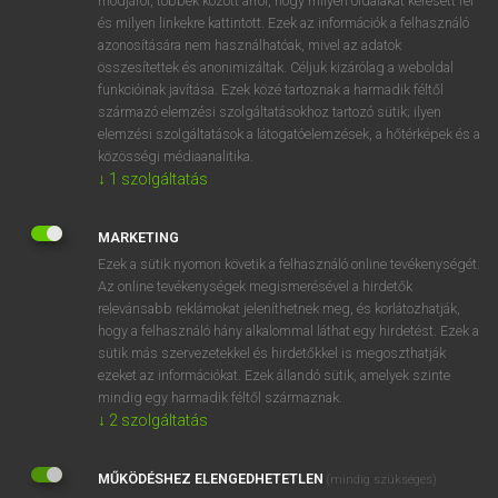
módjáról, többek között arról, hogy milyen oldalakat keresett fel
és milyen linkekre kattintott. Ezek az információk a felhasználó
VAN ELŐFIZETÉSED?
azonosítására nem használhatóak, mivel az adatok
összesítettek és anonimizáltak. Céljuk kizárólag a weboldal
Van előfizetésem a teljes szócikk megtekintéséhez.
funkcióinak javítása. Ezek közé tartoznak a harmadik féltől
származó elemzési szolgáltatásokhoz tartozó sütik; ilyen
BELÉPÉS
elemzési szolgáltatások a látogatóelemzések, a hőtérképek és a
közösségi médiaanalitika.
↓
1
szolgáltatás
MARKETING
Ezek a sütik nyomon követik a felhasználó online tevékenységét.
Az online tevékenységek megismerésével a hirdetők
NINCS ELŐFIZETÉSED?
relevánsabb reklámokat jeleníthetnek meg, és korlátozhatják,
Nincs regisztrációm és előfizetésem. A szótár 2 órás,
hogy a felhasználó hány alkalommal láthat egy hirdetést. Ezek a
díjmentes próbaverziójának elindításához regisztrálok és
sütik más szervezetekkel és hirdetőkkel is megoszthatják
belépek
.
ezeket az információkat. Ezek állandó sütik, amelyek szinte
mindig egy harmadik féltől származnak.
↓
2
szolgáltatás
REGISZTRÁCIÓ
MŰKÖDÉSHEZ ELENGEDHETETLEN
(mindig szükséges)