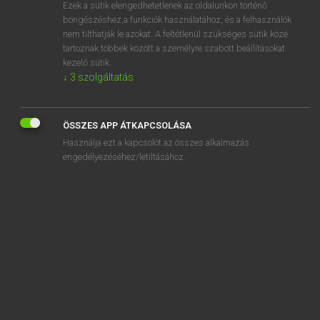
Ezek a sütik elengedhetetlenek az oldalunkon történő
böngészéshez,a funkciók használatához, és a felhasználók
nem tilthatják le azokat. A feltétlenül szükséges sütik közé
Magay Tamás et al.
tartoznak többek között a személyre szabott beállításokat
ANGOL−MAGYAR MŰSZAKI SZÓTÁR
kezelő sütik.
↓
3
szolgáltatás
Kapcsolódó anyagok
web holder
ÖSSZES APP ÁTKAPCSOLÁSA
web machine
Használja ezt a kapcsolót az összes alkalmazás
webmaster
engedélyezéséhez/letiltásához.
web-member
web of a crank
web of face
web offset
web of rail
web of wheel