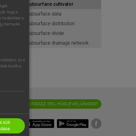
subsurface cultivator
ához
ségek
ják, hogy a
subsurface data
 hirdetőkkel is
subsurface distribution
egy harmadik
subsurface divide
subsurface drainage network
nálatához, és a
öbbek között a
IRATKOZZ FEL HÍRLEVELÜNKRE!
 süti
adása