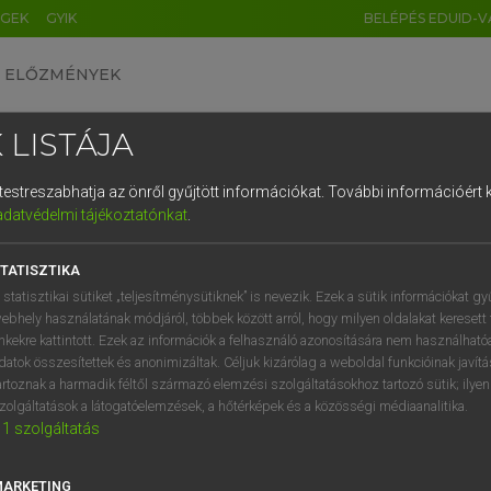
ÉGEK
GYIK
BELÉPÉS EDUID-V
ELŐZMÉNYEK
 LISTÁJA
és testreszabhatja az önről gyűjtött információkat.
További információért k
HU
DE
CN
FR
ES
IT
NL
RU
GR
adatvédelmi tájékoztatónkat
.
 TAMÁS ET AL.
1
2
3
4
5
6
7
8
9
l−magyar műszaki szótár
TATISZTIKA
q
w
e
r
t
z
u
i
 statisztikai sütiket „teljesítménysütiknek” is nevezik. Ezek a sütik információkat gy
ebhely használatának módjáról, többek között arról, hogy milyen oldalakat keresett 
a
s
d
f
g
h
j
k
l
é
inkekre kattintott. Ezek az információk a felhasználó azonosítására nem használható
datok összesítettek és anonimizáltak. Céljuk kizárólag a weboldal funkcióinak javít
í
y
x
c
v
b
n
m
,
.
artoznak a harmadik féltől származó elemzési szolgáltatásokhoz tartozó sütik; ilye
zolgáltatások a látogatóelemzések, a hőtérképek és a közösségi médiaanalitika.
VAN ELŐFIZETÉSED?
NINCS ELŐFIZETÉSED
1
szolgáltatás
előfizetésem a teljes szócikk
Nincs regisztrációm és előfiz
megtekintéséhez.
A szótár 2 órás, díjmente
MARKETING