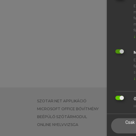
E
m
f
m
f
↓
M
E
f
s
↓
Ö
SZOTAR.NET APPLIKÁCIÓ
EGYÉNI FEL
H
MICROSOFT OFFICE BŐVÍTMÉNY
TANULÓKNA
BEÉPÜLŐ SZÓTÁRMODUL
OKTATÁSI I
Csak 
ONLINE NYELVVIZSGA
VÁLLALATI 