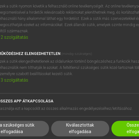
próbaverziójának elindítás
zek a sütik nyomon követik a felhasználó online tevékenységét. Az online tevékeny
BELÉPÉS
regisztrálok és
belépek
.
egismerésével a hirdetők relevánsabb reklámokat jeleníthetnek meg, és korlátozhat
elhasználó hány alkalommal láthat egy hirdetést. Ezek a sütik más szervezetekkel és
egoszthatják ezeket az információkat. Ezek állandó sütik, amelyek szinte mindig 
REGISZTRÁCIÓ
éltől származnak.
2
szolgáltatás
ŰKÖDÉSHEZ ELENGEDHETETLEN
(mindig szükséges)
zek a sütik elengedhetetlenek az oldalunkon történő böngészéshez,a funkciók hasz
elhasználók nem tilthatják le azokat. A feltétlenül szükséges sütik közé tartoznak t
zemélyre szabott beállításokat kezelő sütik.
3
szolgáltatás
SSZES APP ÁTKAPCSOLÁSA
HASZNÁLÓKNAK
SÚGÓ
asználja ezt a kapcsolót az összes alkalmazás engedélyezéséhez/letiltásához.
K
RÓLUNK
NTÉZMÉNYEKNEK
ELÉRHETŐSÉG
a szükséges sütik
Kiválasztottak
Összes
MEGOLDÁSOK
SÜTI BEÁLLÍTÁSOK
elfogadása
elfogadása
elfog