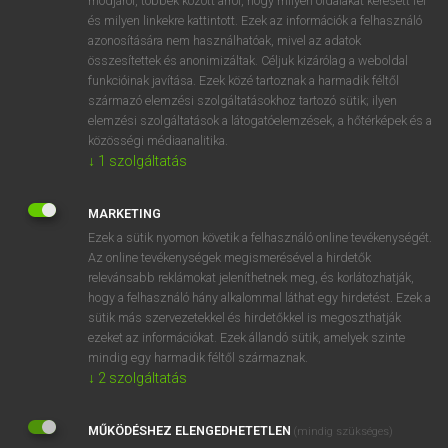
módjáról, többek között arról, hogy milyen oldalakat keresett fel
és milyen linkekre kattintott. Ezek az információk a felhasználó
VAN ELŐFIZETÉSED?
azonosítására nem használhatóak, mivel az adatok
összesítettek és anonimizáltak. Céljuk kizárólag a weboldal
Van előfizetésem a teljes szócikk megtekintéséhez.
funkcióinak javítása. Ezek közé tartoznak a harmadik féltől
származó elemzési szolgáltatásokhoz tartozó sütik; ilyen
BELÉPÉS
elemzési szolgáltatások a látogatóelemzések, a hőtérképek és a
közösségi médiaanalitika.
↓
1
szolgáltatás
MARKETING
Ezek a sütik nyomon követik a felhasználó online tevékenységét.
Az online tevékenységek megismerésével a hirdetők
NINCS ELŐFIZETÉSED?
relevánsabb reklámokat jeleníthetnek meg, és korlátozhatják,
Nincs regisztrációm és előfizetésem. A szótár 2 órás,
hogy a felhasználó hány alkalommal láthat egy hirdetést. Ezek a
díjmentes próbaverziójának elindításához regisztrálok és
sütik más szervezetekkel és hirdetőkkel is megoszthatják
belépek
.
ezeket az információkat. Ezek állandó sütik, amelyek szinte
mindig egy harmadik féltől származnak.
↓
2
szolgáltatás
REGISZTRÁCIÓ
MŰKÖDÉSHEZ ELENGEDHETETLEN
(mindig szükséges)