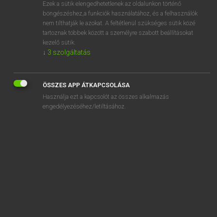
Ezek a sütik elengedhetetlenek az oldalunkon történő
böngészéshez,a funkciók használatához, és a felhasználók
nem tilthatják le azokat. A feltétlenül szükséges sütik közé
Magay Tamás et al.
tartoznak többek között a személyre szabott beállításokat
ANGOL−MAGYAR MŰSZAKI SZÓTÁR
kezelő sütik.
↓
3
szolgáltatás
Kapcsolódó anyagok
substyle
ÖSSZES APP ÁTKAPCSOLÁSA
subsurface
Használja ezt a kapcsolót az összes alkalmazás
subsurface catchment area
engedélyezéséhez/letiltásához.
subsurface conditions
subsurface crack
subsurface cultivator
subsurface data
subsurface distribution
subsurface divide