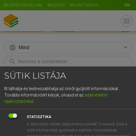
BELÉPÉS EDUID-VAL
BELÉPÉS
REGISZTRÁCIÓ
EN
menu
language
Mind
search
SÜTIK LISTÁJA
GR
KERESÉS
5
6
7
8
9
ö
ü
ó
Itt láthatja és testreszabhatja az önről gyűjtött információkat.
További információért kérjük, olvasd el az
adatvédelmi
r
t
z
u
i
o
p
ő
ú
MAGAY TAMÁS ET AL.
tájékoztatónkat
.
Angol−magyar műszaki szótár
g
h
j
k
l
é
á
ű
Ω
STATISZTIKA
v
b
n
m
,
.
-
AltGr
A statisztikai sütiket „teljesítménysütiknek” is nevezik. Ezek a
sütik információkat gyűjtenek a webhely használatának