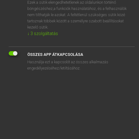
Ezek a sütik elengedhetetlenek az oldalunkon történő
böngészéshez,a funkciók használatához, és a felhasználók
nem tilthatják le azokat. A feltétlenül szükséges sütik közé
Magay Tamás et al.
tartoznak többek között a személyre szabott beállításokat
ANGOL−MAGYAR MŰSZAKI SZÓTÁR
kezelő sütik.
↓
3
szolgáltatás
Kapcsolódó anyagok
stream gravel
ÖSSZES APP ÁTKAPCSOLÁSA
stream gravity
Használja ezt a kapcsolót az összes alkalmazás
stream hardening
engedélyezéséhez/letiltásához.
streaming
streaming data
streaming effect
streaming flow
streaming mercury electrode
streaming of stars