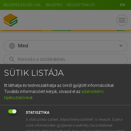
BELÉPÉS EDUID-VAL
BELÉPÉS
REGISZTRÁCIÓ
EN
menu
language
Mind
search
SÜTIK LISTÁJA
U
GR
KERESÉS
5
6
7
8
9
ö
ü
ó
Itt láthatja és testreszabhatja az önről gyűjtött információkat.
További információért kérjük, olvasd el az
adatvédelmi
r
t
z
u
i
o
p
ő
ú
MAGAY TAMÁS ET AL.
tájékoztatónkat
.
Angol−magyar műszaki szótár
g
h
j
k
l
é
á
ű
Ω
STATISZTIKA
v
b
n
m
,
.
-
AltGr
A statisztikai sütiket „teljesítménysütiknek” is nevezik. Ezek a
sütik információkat gyűjtenek a webhely használatának