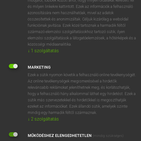
módjáról, többek között arról, hogy milyen oldalakat keresett fel
és milyen linkekre kattintott. Ezek az információk a felhasználó
VAN ELŐFIZETÉSED?
azonosítására nem használhatóak, mivel az adatok
összesítettek és anonimizáltak. Céljuk kizárólag a weboldal
Van előfizetésem a teljes szócikk megtekintéséhez.
funkcióinak javítása. Ezek közé tartoznak a harmadik féltől
származó elemzési szolgáltatásokhoz tartozó sütik; ilyen
BELÉPÉS
elemzési szolgáltatások a látogatóelemzések, a hőtérképek és a
közösségi médiaanalitika.
↓
1
szolgáltatás
MARKETING
Ezek a sütik nyomon követik a felhasználó online tevékenységét.
Az online tevékenységek megismerésével a hirdetők
NINCS ELŐFIZETÉSED?
relevánsabb reklámokat jeleníthetnek meg, és korlátozhatják,
Nincs regisztrációm és előfizetésem. A szótár 2 órás,
hogy a felhasználó hány alkalommal láthat egy hirdetést. Ezek a
díjmentes próbaverziójának elindításához regisztrálok és
sütik más szervezetekkel és hirdetőkkel is megoszthatják
belépek
.
ezeket az információkat. Ezek állandó sütik, amelyek szinte
mindig egy harmadik féltől származnak.
↓
2
szolgáltatás
REGISZTRÁCIÓ
MŰKÖDÉSHEZ ELENGEDHETETLEN
(mindig szükséges)