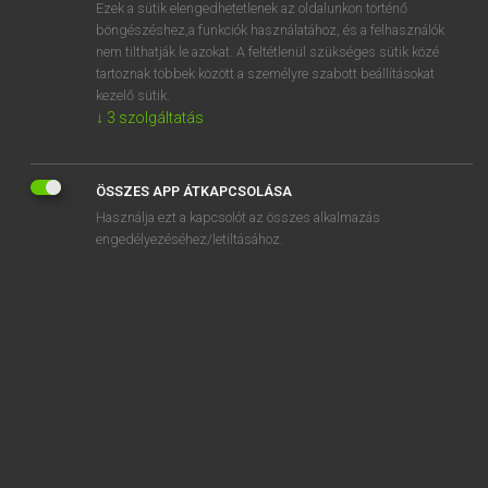
Ezek a sütik elengedhetetlenek az oldalunkon történő
böngészéshez,a funkciók használatához, és a felhasználók
nem tilthatják le azokat. A feltétlenül szükséges sütik közé
Magay Tamás et al.
tartoznak többek között a személyre szabott beállításokat
ANGOL−MAGYAR MŰSZAKI SZÓTÁR
kezelő sütik.
↓
3
szolgáltatás
Kapcsolódó anyagok
stream gold
ÖSSZES APP ÁTKAPCSOLÁSA
stream gradient
Használja ezt a kapcsolót az összes alkalmazás
stream gravel
engedélyezéséhez/letiltásához.
stream gravity
stream hardening
streaming
streaming data
streaming effect
streaming flow