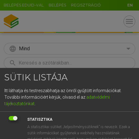
BELÉPÉS EDUID-VAL
BELÉPÉS
REGISZTRÁCIÓ
EN
menu
language
Mind
search
SÜTIK LISTÁJA
GR
KERESÉS
5
6
7
8
9
ö
ü
ó
Itt láthatja és testreszabhatja az önről gyűjtött információkat.
További információért kérjük, olvasd el az
adatvédelmi
r
t
z
u
i
o
p
ő
ú
MAGAY TAMÁS ET AL.
tájékoztatónkat
.
Angol−magyar műszaki szótár
g
h
j
k
l
é
á
ű
Ω
STATISZTIKA
v
b
n
m
,
.
-
AltGr
A statisztikai sütiket „teljesítménysütiknek” is nevezik. Ezek a
sütik információkat gyűjtenek a webhely használatának