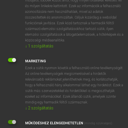
módjáról, többek között arról, hogy milyen oldalakat keresett fel
és milyen linkekre kattintott. Ezek az információk a felhasználó
VAN ELŐFIZETÉSED?
azonosítására nem használhatóak, mivel az adatok
összesítettek és anonimizáltak. Céljuk kizárólag a weboldal
Van előfizetésem a teljes szócikk megtekintéséhez.
funkcióinak javítása. Ezek közé tartoznak a harmadik féltől
származó elemzési szolgáltatásokhoz tartozó sütik; ilyen
BELÉPÉS
elemzési szolgáltatások a látogatóelemzések, a hőtérképek és a
közösségi médiaanalitika.
↓
1
szolgáltatás
MARKETING
Ezek a sütik nyomon követik a felhasználó online tevékenységét.
Az online tevékenységek megismerésével a hirdetők
NINCS ELŐFIZETÉSED?
relevánsabb reklámokat jeleníthetnek meg, és korlátozhatják,
Nincs regisztrációm és előfizetésem. A szótár 2 órás,
hogy a felhasználó hány alkalommal láthat egy hirdetést. Ezek a
díjmentes próbaverziójának elindításához regisztrálok és
sütik más szervezetekkel és hirdetőkkel is megoszthatják
belépek
.
ezeket az információkat. Ezek állandó sütik, amelyek szinte
mindig egy harmadik féltől származnak.
↓
2
szolgáltatás
REGISZTRÁCIÓ
MŰKÖDÉSHEZ ELENGEDHETETLEN
(mindig szükséges)