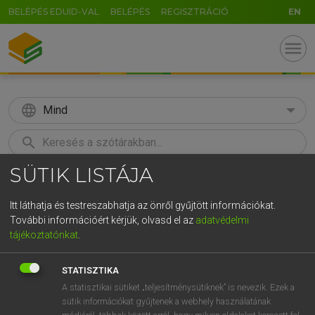
BELÉPÉS EDUID-VAL
BELÉPÉS
REGISZTRÁCIÓ
EN
menu
language
Mind
search
SÜTIK LISTÁJA
GR
KERESÉS
5
6
7
8
9
ö
ü
ó
Itt láthatja és testreszabhatja az önről gyűjtött információkat.
További információért kérjük, olvasd el az
adatvédelmi
r
t
z
u
i
o
p
ő
ú
MAGAY TAMÁS ET AL.
tájékoztatónkat
.
Angol−magyar műszaki szótár
g
h
j
k
l
é
á
ű
Ω
STATISZTIKA
v
b
n
m
,
.
-
AltGr
A statisztikai sütiket „teljesítménysütiknek” is nevezik. Ezek a
sütik információkat gyűjtenek a webhely használatának