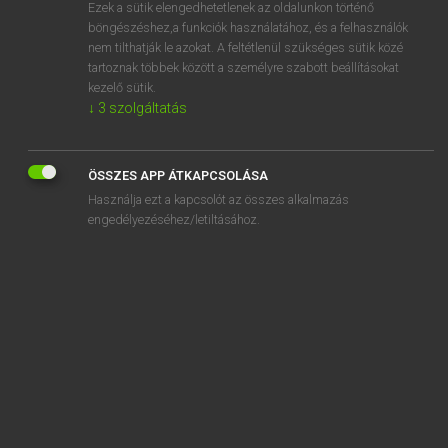
Ezek a sütik elengedhetetlenek az oldalunkon történő
böngészéshez,a funkciók használatához, és a felhasználók
nem tilthatják le azokat. A feltétlenül szükséges sütik közé
Magay Tamás et al.
tartoznak többek között a személyre szabott beállításokat
ANGOL−MAGYAR MŰSZAKI SZÓTÁR
kezelő sütik.
↓
3
szolgáltatás
Kapcsolódó anyagok
snap magnet
ÖSSZES APP ÁTKAPCSOLÁSA
snap-off diode
Használja ezt a kapcsolót az összes alkalmazás
snap-on
engedélyezéséhez/letiltásához.
snap-on cover
snap-on terminal
snapped cotton
snapping
snapping-out
snapping roll