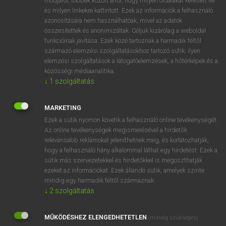
módjáról, többek között arról, hogy milyen oldalakat keresett fel
és milyen linkekre kattintott. Ezek az információk a felhasználó
VAN ELŐFIZETÉSED?
azonosítására nem használhatóak, mivel az adatok
összesítettek és anonimizáltak. Céljuk kizárólag a weboldal
Van előfizetésem a teljes szócikk megtekintéséhez.
funkcióinak javítása. Ezek közé tartoznak a harmadik féltől
származó elemzési szolgáltatásokhoz tartozó sütik; ilyen
BELÉPÉS
elemzési szolgáltatások a látogatóelemzések, a hőtérképek és a
közösségi médiaanalitika.
↓
1
szolgáltatás
MARKETING
Ezek a sütik nyomon követik a felhasználó online tevékenységét.
Az online tevékenységek megismerésével a hirdetők
NINCS ELŐFIZETÉSED?
relevánsabb reklámokat jeleníthetnek meg, és korlátozhatják,
Nincs regisztrációm és előfizetésem. A szótár 2 órás,
hogy a felhasználó hány alkalommal láthat egy hirdetést. Ezek a
díjmentes próbaverziójának elindításához regisztrálok és
sütik más szervezetekkel és hirdetőkkel is megoszthatják
belépek
.
ezeket az információkat. Ezek állandó sütik, amelyek szinte
mindig egy harmadik féltől származnak.
↓
2
szolgáltatás
REGISZTRÁCIÓ
MŰKÖDÉSHEZ ELENGEDHETETLEN
(mindig szükséges)