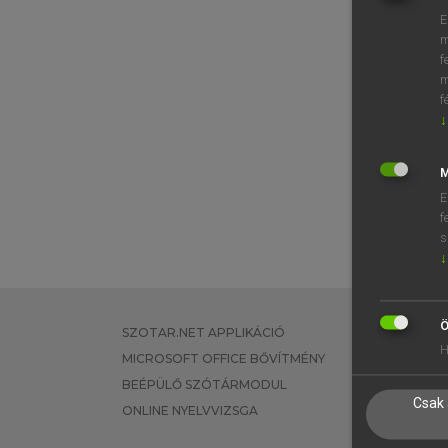
E
m
f
m
f
↓
M
E
f
s
↓
Ö
SZOTAR.NET APPLIKÁCIÓ
EGYÉNI FEL
H
MICROSOFT OFFICE BŐVÍTMÉNY
TANULÓKNA
BEÉPÜLŐ SZÓTÁRMODUL
OKTATÁSI I
Csak 
ONLINE NYELVVIZSGA
VÁLLALATI 