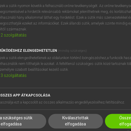
próbaverziójának elindítás
zek a sütik nyomon követik a felhasználó online tevékenységét. Az online tevékeny
BELÉPÉS
regisztrálok és
belépek
.
egismerésével a hirdetők relevánsabb reklámokat jeleníthetnek meg, és korlátozhat
elhasználó hány alkalommal láthat egy hirdetést. Ezek a sütik más szervezetekkel és
egoszthatják ezeket az információkat. Ezek állandó sütik, amelyek szinte mindig 
REGISZTRÁCIÓ
éltől származnak.
2
szolgáltatás
ŰKÖDÉSHEZ ELENGEDHETETLEN
(mindig szükséges)
zek a sütik elengedhetetlenek az oldalunkon történő böngészéshez,a funkciók hasz
elhasználók nem tilthatják le azokat. A feltétlenül szükséges sütik közé tartoznak t
zemélyre szabott beállításokat kezelő sütik.
3
szolgáltatás
SSZES APP ÁTKAPCSOLÁSA
HASZNÁLÓKNAK
SÚGÓ
asználja ezt a kapcsolót az összes alkalmazás engedélyezéséhez/letiltásához.
K
RÓLUNK
NTÉZMÉNYEKNEK
ELÉRHETŐSÉG
a szükséges sütik
Kiválasztottak
Összes
MEGOLDÁSOK
SÜTI BEÁLLÍTÁSOK
elfogadása
elfogadása
elfog