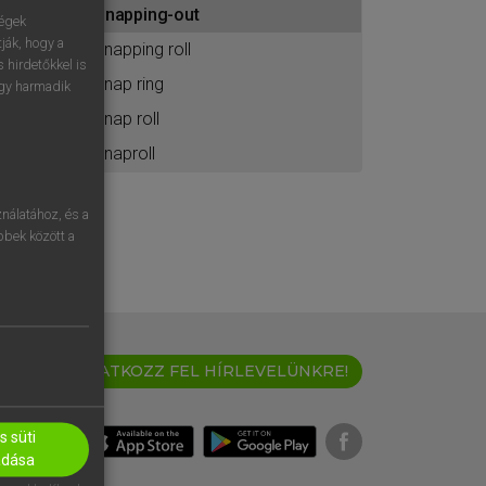
snapping-out
ához
ségek
ják, hogy a
snapping roll
 hirdetőkkel is
snap ring
egy harmadik
snap roll
snaproll
nálatához, és a
öbbek között a
IRATKOZZ FEL HÍRLEVELÜNKRE!
 süti
adása