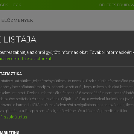
ÉGEK
GYIK
BELÉPÉS EDUID-V
ELŐZMÉNYEK
 LISTÁJA
és testreszabhatja az önről gyűjtött információkat.
További információért k
HU
DE
CN
FR
ES
IT
NL
RU
GR
adatvédelmi tájékoztatónkat
.
 TAMÁS ET AL.
1
2
3
4
5
6
7
8
9
l−magyar műszaki szótár
TATISZTIKA
q
w
e
r
t
z
u
i
 statisztikai sütiket „teljesítménysütiknek” is nevezik. Ezek a sütik információkat gy
ebhely használatának módjáról, többek között arról, hogy milyen oldalakat keresett 
a
s
d
f
g
h
j
k
l
é
inkekre kattintott. Ezek az információk a felhasználó azonosítására nem használható
datok összesítettek és anonimizáltak. Céljuk kizárólag a weboldal funkcióinak javít
í
y
x
c
v
b
n
m
,
.
artoznak a harmadik féltől származó elemzési szolgáltatásokhoz tartozó sütik; ilye
zolgáltatások a látogatóelemzések, a hőtérképek és a közösségi médiaanalitika.
VAN ELŐFIZETÉSED?
NINCS ELŐFIZETÉSED
1
szolgáltatás
előfizetésem a teljes szócikk
Nincs regisztrációm és előfiz
megtekintéséhez.
A szótár 2 órás, díjmente
MARKETING