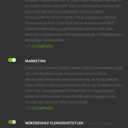
módjáról, többek között arról, hogy milyen oldalakat keresett fel
és milyen linkekre kattintott. Ezek az információk a felhasználó
VAN ELŐFIZETÉSED?
azonosítására nem használhatóak, mivel az adatok
összesítettek és anonimizáltak. Céljuk kizárólag a weboldal
Van előfizetésem a teljes szócikk megtekintéséhez.
funkcióinak javítása. Ezek közé tartoznak a harmadik féltől
származó elemzési szolgáltatásokhoz tartozó sütik; ilyen
BELÉPÉS
elemzési szolgáltatások a látogatóelemzések, a hőtérképek és a
közösségi médiaanalitika.
↓
1
szolgáltatás
MARKETING
Ezek a sütik nyomon követik a felhasználó online tevékenységét.
Az online tevékenységek megismerésével a hirdetők
NINCS ELŐFIZETÉSED?
relevánsabb reklámokat jeleníthetnek meg, és korlátozhatják,
Nincs regisztrációm és előfizetésem. A szótár 2 órás,
hogy a felhasználó hány alkalommal láthat egy hirdetést. Ezek a
díjmentes próbaverziójának elindításához regisztrálok és
sütik más szervezetekkel és hirdetőkkel is megoszthatják
belépek
.
ezeket az információkat. Ezek állandó sütik, amelyek szinte
mindig egy harmadik féltől származnak.
↓
2
szolgáltatás
REGISZTRÁCIÓ
MŰKÖDÉSHEZ ELENGEDHETETLEN
(mindig szükséges)