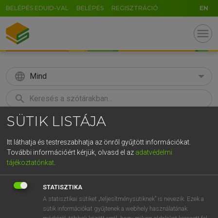
BELÉPÉS EDUID-VAL
BELÉPÉS
REGISZTRÁCIÓ
EN
menu
language
Mind
search
SÜTIK LISTÁJA
GR
KERESÉS
5
6
7
8
9
ö
ü
ó
Itt láthatja és testreszabhatja az önről gyűjtött információkat.
További információért kérjük, olvasd el az
adatvédelmi
r
t
z
u
i
o
p
ő
ú
MOLLAY ERZSÉBET, NAGY ROLAND
tájékoztatónkat
.
Holland−magyar szótár
g
h
j
k
l
é
á
ű
Ω
STATISZTIKA
v
b
n
m
,
.
-
AltGr
A statisztikai sütiket „teljesítménysütiknek” is nevezik. Ezek a
sütik információkat gyűjtenek a webhely használatának