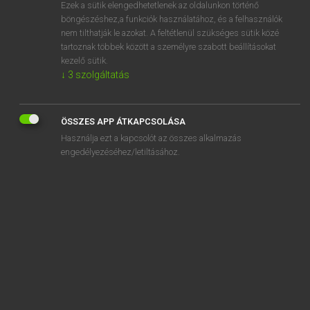
Ezek a sütik elengedhetetlenek az oldalunkon történő
böngészéshez,a funkciók használatához, és a felhasználók
nem tilthatják le azokat. A feltétlenül szükséges sütik közé
Mollay Erzsébet, Nagy Roland
tartoznak többek között a személyre szabott beállításokat
HOLLAND−MAGYAR SZÓTÁR
kezelő sütik.
↓
3
szolgáltatás
Kapcsolódó anyagok
eskimohond
ÖSSZES APP ÁTKAPCSOLÁSA
esoterisch
Használja ezt a kapcsolót az összes alkalmazás
esp
engedélyezéséhez/letiltásához.
espenblad
esperantist
Esperanto
esplanade
espresso
esprit