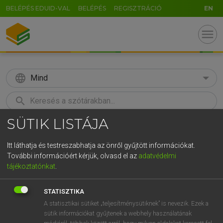
BELÉPÉS EDUID-VAL
BELÉPÉS
REGISZTRÁCIÓ
EN
menu
language
Mind
search
SÜTIK LISTÁJA
GR
KERESÉS
5
6
7
8
9
ö
ü
ó
Itt láthatja és testreszabhatja az önről gyűjtött információkat.
További információért kérjük, olvasd el az
adatvédelmi
r
t
z
u
i
o
p
ő
ú
MOLLAY ERZSÉBET, NAGY ROLAND
tájékoztatónkat
.
Holland−magyar szótár
g
h
j
k
l
é
á
ű
Ω
STATISZTIKA
v
b
n
m
,
.
-
AltGr
A statisztikai sütiket „teljesítménysütiknek” is nevezik. Ezek a
sütik információkat gyűjtenek a webhely használatának