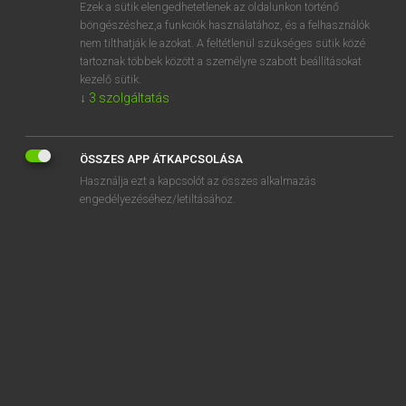
Ezek a sütik elengedhetetlenek az oldalunkon történő
böngészéshez,a funkciók használatához, és a felhasználók
nem tilthatják le azokat. A feltétlenül szükséges sütik közé
Mollay Erzsébet, Nagy Roland
tartoznak többek között a személyre szabott beállításokat
HOLLAND−MAGYAR SZÓTÁR
kezelő sütik.
↓
3
szolgáltatás
Kapcsolódó anyagok
esdoorn
ÖSSZES APP ÁTKAPCSOLÁSA
eskader
Használja ezt a kapcsolót az összes alkalmazás
eskadron
engedélyezéséhez/letiltásához.
eskimo
eskimohond
esoterisch
esp
espenblad
esperantist