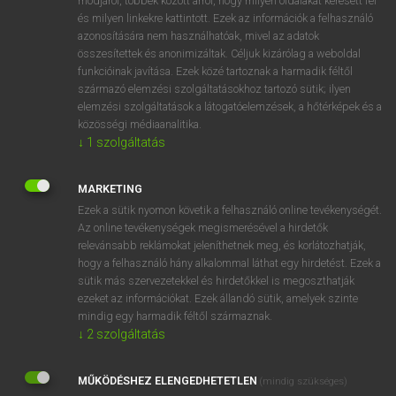
módjáról, többek között arról, hogy milyen oldalakat keresett fel
és milyen linkekre kattintott. Ezek az információk a felhasználó
VAN ELŐFIZETÉSED?
azonosítására nem használhatóak, mivel az adatok
összesítettek és anonimizáltak. Céljuk kizárólag a weboldal
Van előfizetésem a teljes szócikk megtekintéséhez.
funkcióinak javítása. Ezek közé tartoznak a harmadik féltől
származó elemzési szolgáltatásokhoz tartozó sütik; ilyen
BELÉPÉS
elemzési szolgáltatások a látogatóelemzések, a hőtérképek és a
közösségi médiaanalitika.
↓
1
szolgáltatás
MARKETING
Ezek a sütik nyomon követik a felhasználó online tevékenységét.
Az online tevékenységek megismerésével a hirdetők
NINCS ELŐFIZETÉSED?
relevánsabb reklámokat jeleníthetnek meg, és korlátozhatják,
Nincs regisztrációm és előfizetésem. A szótár 2 órás,
hogy a felhasználó hány alkalommal láthat egy hirdetést. Ezek a
díjmentes próbaverziójának elindításához regisztrálok és
sütik más szervezetekkel és hirdetőkkel is megoszthatják
belépek
.
ezeket az információkat. Ezek állandó sütik, amelyek szinte
mindig egy harmadik féltől származnak.
↓
2
szolgáltatás
REGISZTRÁCIÓ
MŰKÖDÉSHEZ ELENGEDHETETLEN
(mindig szükséges)