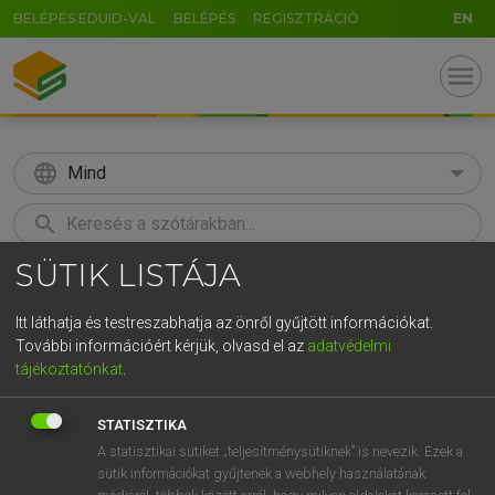
BELÉPÉS EDUID-VAL
BELÉPÉS
REGISZTRÁCIÓ
EN
menu
language
Mind
search
SÜTIK LISTÁJA
GR
KERESÉS
5
6
7
8
9
ö
ü
ó
Itt láthatja és testreszabhatja az önről gyűjtött információkat.
További információért kérjük, olvasd el az
adatvédelmi
r
t
z
u
i
o
p
ő
ú
MOLLAY ERZSÉBET, NAGY ROLAND
tájékoztatónkat
.
Holland−magyar szótár
g
h
j
k
l
é
á
ű
Ω
STATISZTIKA
v
b
n
m
,
.
-
AltGr
A statisztikai sütiket „teljesítménysütiknek” is nevezik. Ezek a
sütik információkat gyűjtenek a webhely használatának