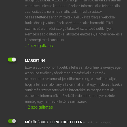
módjáról, többek között arról, hogy milyen oldalakat keresett fel
és milyen linkekre kattintott. Ezek az információk a felhasználó
VAN ELŐFIZETÉSED?
azonosítására nem használhatóak, mivel az adatok
összesítettek és anonimizáltak. Céljuk kizárólag a weboldal
Van előfizetésem a teljes szócikk megtekintéséhez.
funkcióinak javítása. Ezek közé tartoznak a harmadik féltől
származó elemzési szolgáltatásokhoz tartozó sütik; ilyen
BELÉPÉS
elemzési szolgáltatások a látogatóelemzések, a hőtérképek és a
közösségi médiaanalitika.
↓
1
szolgáltatás
MARKETING
Ezek a sütik nyomon követik a felhasználó online tevékenységét.
Az online tevékenységek megismerésével a hirdetők
NINCS ELŐFIZETÉSED?
relevánsabb reklámokat jeleníthetnek meg, és korlátozhatják,
Nincs regisztrációm és előfizetésem. A szótár 2 órás,
hogy a felhasználó hány alkalommal láthat egy hirdetést. Ezek a
díjmentes próbaverziójának elindításához regisztrálok és
sütik más szervezetekkel és hirdetőkkel is megoszthatják
belépek
.
ezeket az információkat. Ezek állandó sütik, amelyek szinte
mindig egy harmadik féltől származnak.
↓
2
szolgáltatás
REGISZTRÁCIÓ
MŰKÖDÉSHEZ ELENGEDHETETLEN
(mindig szükséges)