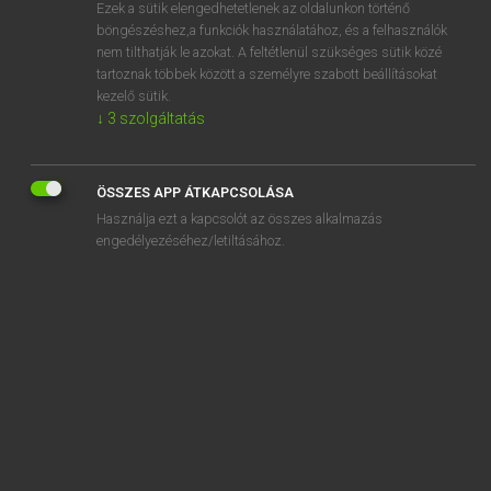
Ezek a sütik elengedhetetlenek az oldalunkon történő
böngészéshez,a funkciók használatához, és a felhasználók
nem tilthatják le azokat. A feltétlenül szükséges sütik közé
Mollay Erzsébet, Nagy Roland
tartoznak többek között a személyre szabott beállításokat
HOLLAND−MAGYAR SZÓTÁR
kezelő sütik.
↓
3
szolgáltatás
Kapcsolódó anyagok
duizelen
ÖSSZES APP ÁTKAPCSOLÁSA
duizelig
Használja ezt a kapcsolót az összes alkalmazás
duizeligheid
engedélyezéséhez/letiltásához.
duizeling
duizelingwekkend
duizend
duizend-en-een-nacht
duizendjarig
duizendje