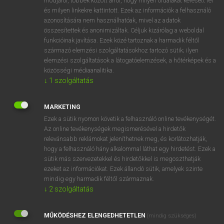
módjáról, többek között arról, hogy milyen oldalakat keresett fel
és milyen linkekre kattintott. Ezek az információk a felhasználó
VAN ELŐFIZETÉSED?
azonosítására nem használhatóak, mivel az adatok
összesítettek és anonimizáltak. Céljuk kizárólag a weboldal
Van előfizetésem a teljes szócikk megtekintéséhez.
funkcióinak javítása. Ezek közé tartoznak a harmadik féltől
származó elemzési szolgáltatásokhoz tartozó sütik; ilyen
BELÉPÉS
elemzési szolgáltatások a látogatóelemzések, a hőtérképek és a
közösségi médiaanalitika.
↓
1
szolgáltatás
MARKETING
Ezek a sütik nyomon követik a felhasználó online tevékenységét.
Az online tevékenységek megismerésével a hirdetők
NINCS ELŐFIZETÉSED?
relevánsabb reklámokat jeleníthetnek meg, és korlátozhatják,
Nincs regisztrációm és előfizetésem. A szótár 2 órás,
hogy a felhasználó hány alkalommal láthat egy hirdetést. Ezek a
díjmentes próbaverziójának elindításához regisztrálok és
sütik más szervezetekkel és hirdetőkkel is megoszthatják
belépek
.
ezeket az információkat. Ezek állandó sütik, amelyek szinte
mindig egy harmadik féltől származnak.
↓
2
szolgáltatás
REGISZTRÁCIÓ
MŰKÖDÉSHEZ ELENGEDHETETLEN
(mindig szükséges)