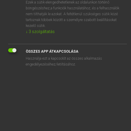
Ezek a sütik elengedhetetlenek az oldalunkon történő
böngészéshez,a funkciók használatához, és a felhasználók
nem tilthatják le azokat. A feltétlenül szükséges sütik közé
Mollay Erzsébet, Nagy Roland
tartoznak többek között a személyre szabott beállításokat
HOLLAND−MAGYAR SZÓTÁR
kezelő sütik.
↓
3
szolgáltatás
Kapcsolódó anyagok
duivenmelker
ÖSSZES APP ÁTKAPCSOLÁSA
duivenpost
Használja ezt a kapcsolót az összes alkalmazás
duiventil
engedélyezéséhez/letiltásához.
duizelen
duizelig
duizeligheid
duizeling
duizelingwekkend
duizend