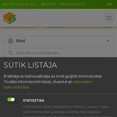
BELÉPÉS EDUID-VAL
BELÉPÉS
REGISZTRÁCIÓ
EN
menu
language
Mind
search
SÜTIK LISTÁJA
GR
KERESÉS
5
6
7
8
9
ö
ü
ó
Itt láthatja és testreszabhatja az önről gyűjtött információkat.
További információért kérjük, olvasd el az
adatvédelmi
r
t
z
u
i
o
p
ő
ú
MOLLAY ERZSÉBET, NAGY ROLAND
tájékoztatónkat
.
Holland−magyar szótár
g
h
j
k
l
é
á
ű
Ω
STATISZTIKA
v
b
n
m
,
.
-
AltGr
A statisztikai sütiket „teljesítménysütiknek” is nevezik. Ezek a
sütik információkat gyűjtenek a webhely használatának