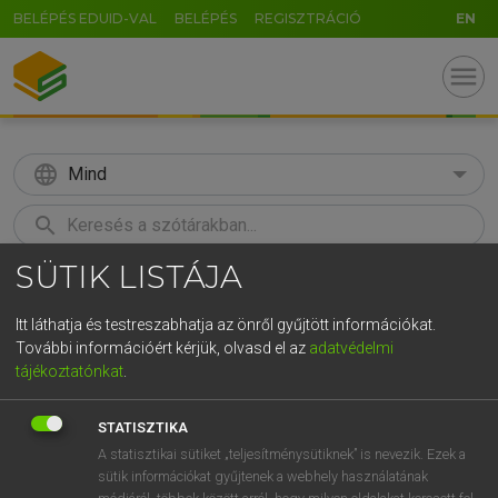
BELÉPÉS EDUID-VAL
BELÉPÉS
REGISZTRÁCIÓ
EN
menu
language
Mind
search
SÜTIK LISTÁJA
GR
KERESÉS
5
6
7
8
9
ö
ü
ó
Itt láthatja és testreszabhatja az önről gyűjtött információkat.
További információért kérjük, olvasd el az
adatvédelmi
r
t
z
u
i
o
p
ő
ú
MOLLAY ERZSÉBET, NAGY ROLAND
tájékoztatónkat
.
Holland−magyar szótár
g
h
j
k
l
é
á
ű
Ω
STATISZTIKA
v
b
n
m
,
.
-
AltGr
A statisztikai sütiket „teljesítménysütiknek” is nevezik. Ezek a
sütik információkat gyűjtenek a webhely használatának