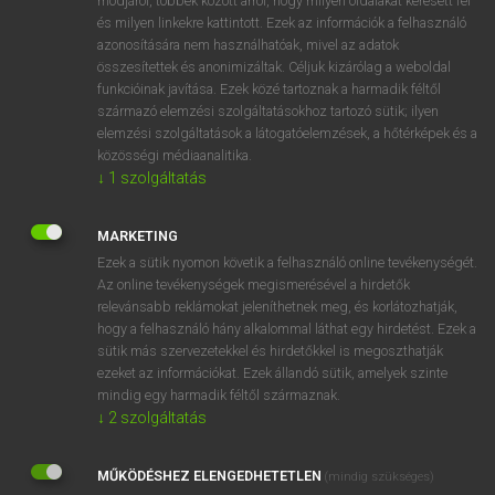
módjáról, többek között arról, hogy milyen oldalakat keresett fel
és milyen linkekre kattintott. Ezek az információk a felhasználó
VAN ELŐFIZETÉSED?
azonosítására nem használhatóak, mivel az adatok
összesítettek és anonimizáltak. Céljuk kizárólag a weboldal
Van előfizetésem a teljes szócikk megtekintéséhez.
funkcióinak javítása. Ezek közé tartoznak a harmadik féltől
származó elemzési szolgáltatásokhoz tartozó sütik; ilyen
BELÉPÉS
elemzési szolgáltatások a látogatóelemzések, a hőtérképek és a
közösségi médiaanalitika.
↓
1
szolgáltatás
MARKETING
Ezek a sütik nyomon követik a felhasználó online tevékenységét.
Az online tevékenységek megismerésével a hirdetők
NINCS ELŐFIZETÉSED?
relevánsabb reklámokat jeleníthetnek meg, és korlátozhatják,
Nincs regisztrációm és előfizetésem. A szótár 2 órás,
hogy a felhasználó hány alkalommal láthat egy hirdetést. Ezek a
díjmentes próbaverziójának elindításához regisztrálok és
sütik más szervezetekkel és hirdetőkkel is megoszthatják
belépek
.
ezeket az információkat. Ezek állandó sütik, amelyek szinte
mindig egy harmadik féltől származnak.
↓
2
szolgáltatás
REGISZTRÁCIÓ
MŰKÖDÉSHEZ ELENGEDHETETLEN
(mindig szükséges)