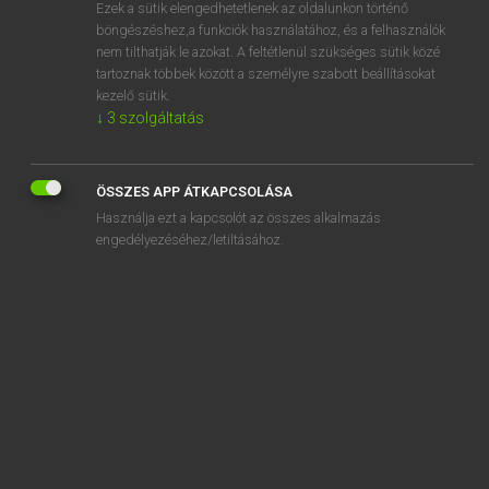
Ezek a sütik elengedhetetlenek az oldalunkon történő
böngészéshez,a funkciók használatához, és a felhasználók
nem tilthatják le azokat. A feltétlenül szükséges sütik közé
Mollay Erzsébet, Nagy Roland
tartoznak többek között a személyre szabott beállításokat
HOLLAND−MAGYAR SZÓTÁR
kezelő sütik.
↓
3
szolgáltatás
Kapcsolódó anyagok
diskrediet
ÖSSZES APP ÁTKAPCSOLÁSA
diskwalificatie
Használja ezt a kapcsolót az összes alkalmazás
diskwalificeren
engedélyezéséhez/letiltásához.
dispensatie
dispenseren
display
disponeren
disponibel
dispositie