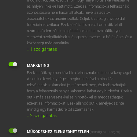
módjáról, többek között arról, hogy milyen oldalakat keresett fel
és milyen linkekre kattintott. Ezek az információk a felhasználó
VAN ELŐFIZETÉSED?
azonosítására nem használhatóak, mivel az adatok
összesítettek és anonimizáltak. Céljuk kizárólag a weboldal
Van előfizetésem a teljes szócikk megtekintéséhez.
funkcióinak javítása. Ezek közé tartoznak a harmadik féltől
származó elemzési szolgáltatásokhoz tartozó sütik; ilyen
BELÉPÉS
elemzési szolgáltatások a látogatóelemzések, a hőtérképek és a
közösségi médiaanalitika.
↓
1
szolgáltatás
MARKETING
Ezek a sütik nyomon követik a felhasználó online tevékenységét.
Az online tevékenységek megismerésével a hirdetők
NINCS ELŐFIZETÉSED?
relevánsabb reklámokat jeleníthetnek meg, és korlátozhatják,
Nincs regisztrációm és előfizetésem. A szótár 2 órás,
hogy a felhasználó hány alkalommal láthat egy hirdetést. Ezek a
díjmentes próbaverziójának elindításához regisztrálok és
sütik más szervezetekkel és hirdetőkkel is megoszthatják
belépek
.
ezeket az információkat. Ezek állandó sütik, amelyek szinte
mindig egy harmadik féltől származnak.
↓
2
szolgáltatás
REGISZTRÁCIÓ
MŰKÖDÉSHEZ ELENGEDHETETLEN
(mindig szükséges)