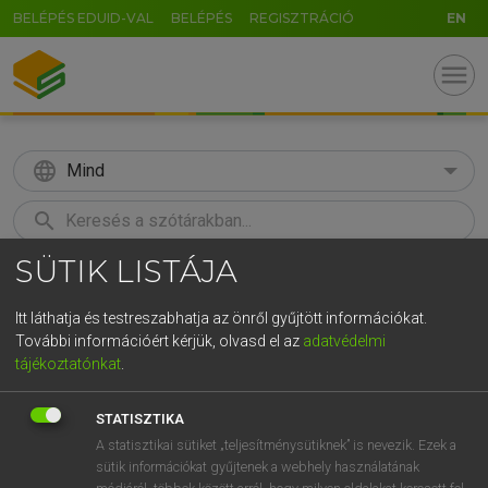
BELÉPÉS EDUID-VAL
BELÉPÉS
REGISZTRÁCIÓ
EN
menu
language
Mind
search
SÜTIK LISTÁJA
GR
KERESÉS
5
6
7
8
9
ö
ü
ó
Itt láthatja és testreszabhatja az önről gyűjtött információkat.
További információért kérjük, olvasd el az
adatvédelmi
r
t
z
u
i
o
p
ő
ú
MOLLAY ERZSÉBET, NAGY ROLAND
tájékoztatónkat
.
Holland−magyar szótár
g
h
j
k
l
é
á
ű
Ω
STATISZTIKA
v
b
n
m
,
.
-
AltGr
A statisztikai sütiket „teljesítménysütiknek” is nevezik. Ezek a
sütik információkat gyűjtenek a webhely használatának