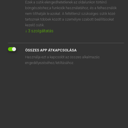
Ezek a sütik elengedhetetlenek az oldalunkon történő
böngészéshez,a funkciók használatához, és a felhasználók
nem tilthatják le azokat. A feltétlenül szükséges sütik közé
Mollay Erzsébet, Nagy Roland
tartoznak többek között a személyre szabott beállításokat
HOLLAND−MAGYAR SZÓTÁR
kezelő sütik.
↓
3
szolgáltatás
Kapcsolódó anyagok
diskman
ÖSSZES APP ÁTKAPCSOLÁSA
diskrediet
Használja ezt a kapcsolót az összes alkalmazás
diskwalificatie
engedélyezéséhez/letiltásához.
diskwalificeren
dispensatie
dispenseren
display
disponeren
disponibel