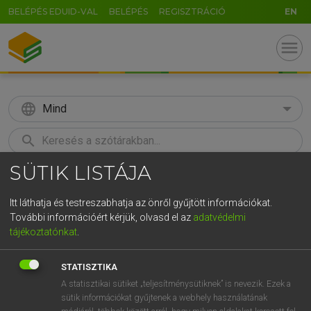
BELÉPÉS EDUID-VAL
BELÉPÉS
REGISZTRÁCIÓ
EN
menu
language
Mind
search
SÜTIK LISTÁJA
GR
KERESÉS
5
6
7
8
9
ö
ü
ó
Itt láthatja és testreszabhatja az önről gyűjtött információkat.
További információért kérjük, olvasd el az
adatvédelmi
r
t
z
u
i
o
p
ő
ú
MOLLAY ERZSÉBET, NAGY ROLAND
tájékoztatónkat
.
Holland−magyar szótár
g
h
j
k
l
é
á
ű
Ω
STATISZTIKA
v
b
n
m
,
.
-
AltGr
A statisztikai sütiket „teljesítménysütiknek” is nevezik. Ezek a
sütik információkat gyűjtenek a webhely használatának