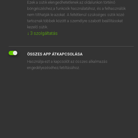
Ezek a sütik elengedhetetlenek az oldalunkon történő
böngészéshez,a funkciók használatához, és a felhasználók
nem tilthatják le azokat. A feltétlenül szükséges sütik közé
Mollay Erzsébet, Nagy Roland
tartoznak többek között a személyre szabott beállításokat
HOLLAND−MAGYAR SZÓTÁR
kezelő sütik.
↓
3
szolgáltatás
Kapcsolódó anyagok
dierenmishandeling
ÖSSZES APP ÁTKAPCSOLÁSA
dierenpark
Használja ezt a kapcsolót az összes alkalmazás
dierenriem
engedélyezéséhez/letiltásához.
dierenrijk
dierentemmer
dierentuin
dierenvriend
dierenwereld
diergeneeskunde