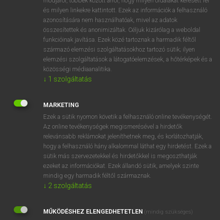
módjáról, többek között arról, hogy milyen oldalakat keresett fel
és milyen linkekre kattintott. Ezek az információk a felhasználó
VAN ELŐFIZETÉSED?
azonosítására nem használhatóak, mivel az adatok
összesítettek és anonimizáltak. Céljuk kizárólag a weboldal
Van előfizetésem a teljes szócikk megtekintéséhez.
funkcióinak javítása. Ezek közé tartoznak a harmadik féltől
származó elemzési szolgáltatásokhoz tartozó sütik; ilyen
BELÉPÉS
elemzési szolgáltatások a látogatóelemzések, a hőtérképek és a
közösségi médiaanalitika.
↓
1
szolgáltatás
MARKETING
Ezek a sütik nyomon követik a felhasználó online tevékenységét.
Az online tevékenységek megismerésével a hirdetők
NINCS ELŐFIZETÉSED?
relevánsabb reklámokat jeleníthetnek meg, és korlátozhatják,
Nincs regisztrációm és előfizetésem. A szótár 2 órás,
hogy a felhasználó hány alkalommal láthat egy hirdetést. Ezek a
díjmentes próbaverziójának elindításához regisztrálok és
sütik más szervezetekkel és hirdetőkkel is megoszthatják
belépek
.
ezeket az információkat. Ezek állandó sütik, amelyek szinte
mindig egy harmadik féltől származnak.
↓
2
szolgáltatás
REGISZTRÁCIÓ
MŰKÖDÉSHEZ ELENGEDHETETLEN
(mindig szükséges)