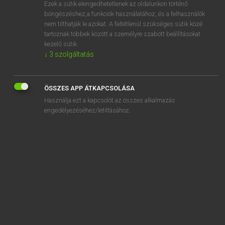
Ezek a sütik elengedhetetlenek az oldalunkon történő
böngészéshez,a funkciók használatához, és a felhasználók
nem tilthatják le azokat. A feltétlenül szükséges sütik közé
Mollay Erzsébet, Nagy Roland
tartoznak többek között a személyre szabott beállításokat
HOLLAND−MAGYAR SZÓTÁR
kezelő sütik.
↓
3
szolgáltatás
Kapcsolódó anyagok
dierendag
ÖSSZES APP ÁTKAPCSOLÁSA
dierenfabel
Használja ezt a kapcsolót az összes alkalmazás
dierenliefhebber
engedélyezéséhez/letiltásához.
dierenmishandeling
dierenpark
dierenriem
dierenrijk
dierentemmer
dierentuin