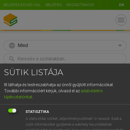
BELÉPÉS EDUID-VAL
BELÉPÉS
REGISZTRÁCIÓ
EN
menu
language
Mind
search
SÜTIK LISTÁJA
GR
KERESÉS
5
6
7
8
9
ö
ü
ó
Itt láthatja és testreszabhatja az önről gyűjtött információkat.
További információért kérjük, olvasd el az
adatvédelmi
r
t
z
u
i
o
p
ő
ú
MOLLAY ERZSÉBET, NAGY ROLAND
tájékoztatónkat
.
Holland−magyar szótár
g
h
j
k
l
é
á
ű
Ω
STATISZTIKA
v
b
n
m
,
.
-
AltGr
A statisztikai sütiket „teljesítménysütiknek” is nevezik. Ezek a
sütik információkat gyűjtenek a webhely használatának