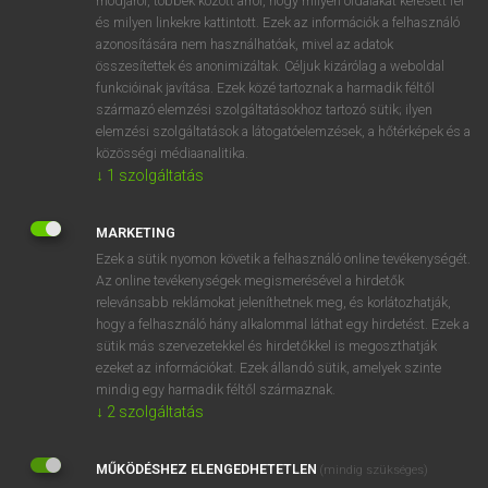
módjáról, többek között arról, hogy milyen oldalakat keresett fel
és milyen linkekre kattintott. Ezek az információk a felhasználó
VAN ELŐFIZETÉSED?
azonosítására nem használhatóak, mivel az adatok
összesítettek és anonimizáltak. Céljuk kizárólag a weboldal
Van előfizetésem a teljes szócikk megtekintéséhez.
funkcióinak javítása. Ezek közé tartoznak a harmadik féltől
származó elemzési szolgáltatásokhoz tartozó sütik; ilyen
BELÉPÉS
elemzési szolgáltatások a látogatóelemzések, a hőtérképek és a
közösségi médiaanalitika.
↓
1
szolgáltatás
MARKETING
Ezek a sütik nyomon követik a felhasználó online tevékenységét.
Az online tevékenységek megismerésével a hirdetők
NINCS ELŐFIZETÉSED?
relevánsabb reklámokat jeleníthetnek meg, és korlátozhatják,
Nincs regisztrációm és előfizetésem. A szótár 2 órás,
hogy a felhasználó hány alkalommal láthat egy hirdetést. Ezek a
díjmentes próbaverziójának elindításához regisztrálok és
sütik más szervezetekkel és hirdetőkkel is megoszthatják
belépek
.
ezeket az információkat. Ezek állandó sütik, amelyek szinte
mindig egy harmadik féltől származnak.
↓
2
szolgáltatás
REGISZTRÁCIÓ
MŰKÖDÉSHEZ ELENGEDHETETLEN
(mindig szükséges)