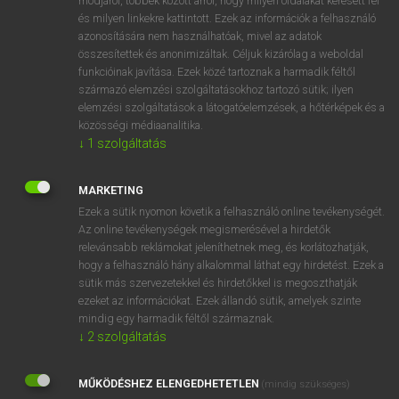
módjáról, többek között arról, hogy milyen oldalakat keresett fel
és milyen linkekre kattintott. Ezek az információk a felhasználó
VAN ELŐFIZETÉSED?
azonosítására nem használhatóak, mivel az adatok
összesítettek és anonimizáltak. Céljuk kizárólag a weboldal
Van előfizetésem a teljes szócikk megtekintéséhez.
funkcióinak javítása. Ezek közé tartoznak a harmadik féltől
származó elemzési szolgáltatásokhoz tartozó sütik; ilyen
BELÉPÉS
elemzési szolgáltatások a látogatóelemzések, a hőtérképek és a
közösségi médiaanalitika.
↓
1
szolgáltatás
MARKETING
Ezek a sütik nyomon követik a felhasználó online tevékenységét.
Az online tevékenységek megismerésével a hirdetők
NINCS ELŐFIZETÉSED?
relevánsabb reklámokat jeleníthetnek meg, és korlátozhatják,
Nincs regisztrációm és előfizetésem. A szótár 2 órás,
hogy a felhasználó hány alkalommal láthat egy hirdetést. Ezek a
díjmentes próbaverziójának elindításához regisztrálok és
sütik más szervezetekkel és hirdetőkkel is megoszthatják
belépek
.
ezeket az információkat. Ezek állandó sütik, amelyek szinte
mindig egy harmadik féltől származnak.
↓
2
szolgáltatás
REGISZTRÁCIÓ
MŰKÖDÉSHEZ ELENGEDHETETLEN
(mindig szükséges)