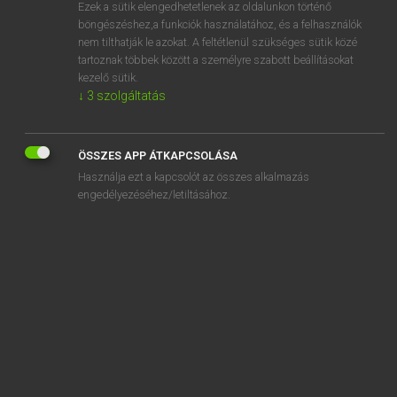
Ezek a sütik elengedhetetlenek az oldalunkon történő
böngészéshez,a funkciók használatához, és a felhasználók
nem tilthatják le azokat. A feltétlenül szükséges sütik közé
Mollay Erzsébet, Nagy Roland
tartoznak többek között a személyre szabott beállításokat
HOLLAND−MAGYAR SZÓTÁR
kezelő sütik.
↓
3
szolgáltatás
Kapcsolódó anyagok
demonstratie
ÖSSZES APP ÁTKAPCSOLÁSA
demonstratief
Használja ezt a kapcsolót az összes alkalmazás
demonstratiemodel
engedélyezéséhez/letiltásához.
demonstratiewedstrijd
demonstreren
demontabel
demontage
demonteren
demoraliseren