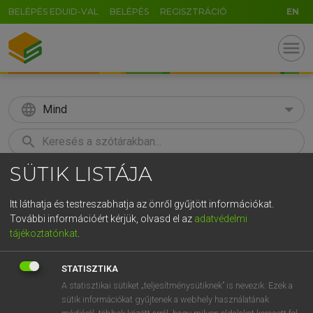
BELÉPÉS EDUID-VAL
BELÉPÉS
REGISZTRÁCIÓ
EN
menu
language
Mind
search
SÜTIK LISTÁJA
GR
KERESÉS
5
6
7
8
9
ö
ü
ó
Itt láthatja és testreszabhatja az önről gyűjtött információkat.
További információért kérjük, olvasd el az
adatvédelmi
r
t
z
u
i
o
p
ő
ú
MOLLAY ERZSÉBET, NAGY ROLAND
tájékoztatónkat
.
Holland−magyar szótár
g
h
j
k
l
é
á
ű
Ω
STATISZTIKA
v
b
n
m
,
.
-
AltGr
A statisztikai sütiket „teljesítménysütiknek” is nevezik. Ezek a
sütik információkat gyűjtenek a webhely használatának