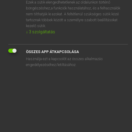
Ezek a sütik elengedhetetlenek az oldalunkon történő
böngészéshez,a funkciók használatához, és a felhasználók
nem tilthatják le azokat. A feltétlenül szükséges sütik közé
Mollay Erzsébet, Nagy Roland
tartoznak többek között a személyre szabott beállításokat
HOLLAND−MAGYAR SZÓTÁR
kezelő sütik.
↓
3
szolgáltatás
Kapcsolódó anyagok
demon
ÖSSZES APP ÁTKAPCSOLÁSA
demonisch
Használja ezt a kapcsolót az összes alkalmazás
demonstrant
engedélyezéséhez/letiltásához.
demonstrateur
demonstratie
demonstratief
demonstratiemodel
demonstratiewedstrijd
demonstreren