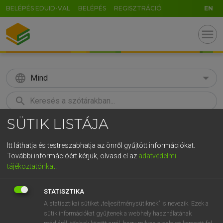
BELÉPÉS EDUID-VAL
BELÉPÉS
REGISZTRÁCIÓ
EN
menu
language
Mind
search
SÜTIK LISTÁJA
GR
KERESÉS
5
6
7
8
9
ö
ü
ó
Itt láthatja és testreszabhatja az önről gyűjtött információkat.
További információért kérjük, olvasd el az
adatvédelmi
r
t
z
u
i
o
p
ő
ú
MOLLAY ERZSÉBET, NAGY ROLAND
tájékoztatónkat
.
Holland−magyar szótár
g
h
j
k
l
é
á
ű
Ω
STATISZTIKA
v
b
n
m
,
.
-
AltGr
A statisztikai sütiket „teljesítménysütiknek” is nevezik. Ezek a
sütik információkat gyűjtenek a webhely használatának