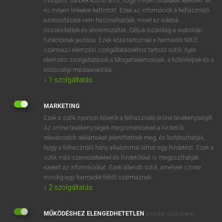
módjáról, többek között arról, hogy milyen oldalakat keresett fel
és milyen linkekre kattintott. Ezek az információk a felhasználó
VAN ELŐFIZETÉSED?
azonosítására nem használhatóak, mivel az adatok
összesítettek és anonimizáltak. Céljuk kizárólag a weboldal
Van előfizetésem a teljes szócikk megtekintéséhez.
funkcióinak javítása. Ezek közé tartoznak a harmadik féltől
származó elemzési szolgáltatásokhoz tartozó sütik; ilyen
BELÉPÉS
elemzési szolgáltatások a látogatóelemzések, a hőtérképek és a
közösségi médiaanalitika.
↓
1
szolgáltatás
MARKETING
Ezek a sütik nyomon követik a felhasználó online tevékenységét.
Az online tevékenységek megismerésével a hirdetők
NINCS ELŐFIZETÉSED?
relevánsabb reklámokat jeleníthetnek meg, és korlátozhatják,
Nincs regisztrációm és előfizetésem. A szótár 2 órás,
hogy a felhasználó hány alkalommal láthat egy hirdetést. Ezek a
díjmentes próbaverziójának elindításához regisztrálok és
sütik más szervezetekkel és hirdetőkkel is megoszthatják
belépek
.
ezeket az információkat. Ezek állandó sütik, amelyek szinte
mindig egy harmadik féltől származnak.
↓
2
szolgáltatás
REGISZTRÁCIÓ
MŰKÖDÉSHEZ ELENGEDHETETLEN
(mindig szükséges)