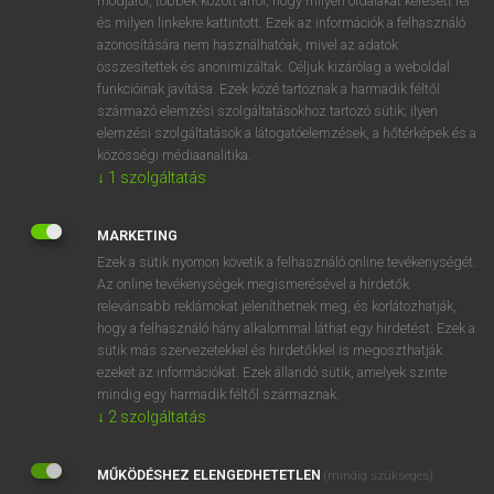
módjáról, többek között arról, hogy milyen oldalakat keresett fel
és milyen linkekre kattintott. Ezek az információk a felhasználó
VAN ELŐFIZETÉSED?
azonosítására nem használhatóak, mivel az adatok
összesítettek és anonimizáltak. Céljuk kizárólag a weboldal
Van előfizetésem a teljes szócikk megtekintéséhez.
funkcióinak javítása. Ezek közé tartoznak a harmadik féltől
származó elemzési szolgáltatásokhoz tartozó sütik; ilyen
BELÉPÉS
elemzési szolgáltatások a látogatóelemzések, a hőtérképek és a
közösségi médiaanalitika.
↓
1
szolgáltatás
MARKETING
Ezek a sütik nyomon követik a felhasználó online tevékenységét.
Az online tevékenységek megismerésével a hirdetők
NINCS ELŐFIZETÉSED?
relevánsabb reklámokat jeleníthetnek meg, és korlátozhatják,
Nincs regisztrációm és előfizetésem. A szótár 2 órás,
hogy a felhasználó hány alkalommal láthat egy hirdetést. Ezek a
díjmentes próbaverziójának elindításához regisztrálok és
sütik más szervezetekkel és hirdetőkkel is megoszthatják
belépek
.
ezeket az információkat. Ezek állandó sütik, amelyek szinte
mindig egy harmadik féltől származnak.
↓
2
szolgáltatás
REGISZTRÁCIÓ
MŰKÖDÉSHEZ ELENGEDHETETLEN
(mindig szükséges)