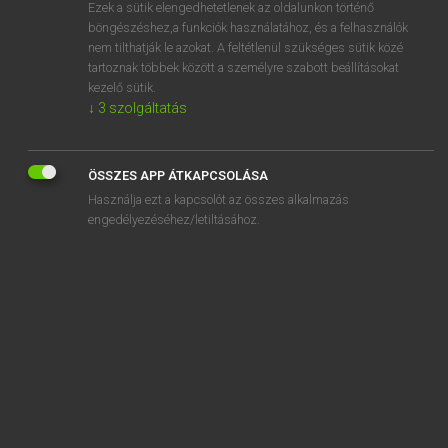
Ezek a sütik elengedhetetlenek az oldalunkon történő
böngészéshez,a funkciók használatához, és a felhasználók
nem tilthatják le azokat. A feltétlenül szükséges sütik közé
Mollay Erzsébet, Nagy Roland
tartoznak többek között a személyre szabott beállításokat
HOLLAND−MAGYAR SZÓTÁR
kezelő sütik.
↓
3
szolgáltatás
Kapcsolódó anyagok
delicaat
ÖSSZES APP ÁTKAPCSOLÁSA
delicatesse
Használja ezt a kapcsolót az összes alkalmazás
delicatessenwinkel
engedélyezéséhez/letiltásához.
delict
deling
delinquent
delirium
deloyaal
delta