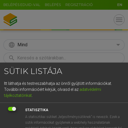
BELÉPÉS EDUID-VAL
BELÉPÉS
REGISZTRÁCIÓ
EN
menu
language
Mind
search
SÜTIK LISTÁJA
GR
KERESÉS
5
6
7
8
9
ö
ü
ó
Itt láthatja és testreszabhatja az önről gyűjtött információkat.
További információért kérjük, olvasd el az
adatvédelmi
r
t
z
u
i
o
p
ő
ú
MOLLAY ERZSÉBET, NAGY ROLAND
tájékoztatónkat
.
Holland−magyar szótár
g
h
j
k
l
é
á
ű
Ω
STATISZTIKA
v
b
n
m
,
.
-
AltGr
A statisztikai sütiket „teljesítménysütiknek” is nevezik. Ezek a
sütik információkat gyűjtenek a webhely használatának