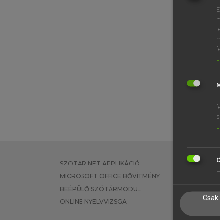
E
m
f
m
f
↓
M
E
f
s
↓
Ö
SZOTAR.NET APPLIKÁCIÓ
EGYÉNI FEL
H
MICROSOFT OFFICE BŐVÍTMÉNY
TANULÓKNA
BEÉPÜLŐ SZÓTÁRMODUL
OKTATÁSI I
Csak 
ONLINE NYELVVIZSGA
VÁLLALATI 