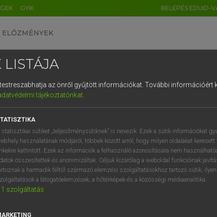
ÉGEK
GYIK
BELÉPÉS EDUID-V
ELŐZMÉNYEK
 LISTÁJA
és testreszabhatja az önről gyűjtött információkat.
További információért k
HU
DE
CN
FR
ES
IT
NL
RU
GR
adatvédelmi tájékoztatónkat
.
AY ERZSÉBET, NAGY ROLAND
1
2
3
4
5
6
7
8
9
and−magyar szótár
TATISZTIKA
q
w
e
r
t
z
u
i
 statisztikai sütiket „teljesítménysütiknek” is nevezik. Ezek a sütik információkat gy
ebhely használatának módjáról, többek között arról, hogy milyen oldalakat keresett 
a
s
d
f
g
h
j
k
l
é
inkekre kattintott. Ezek az információk a felhasználó azonosítására nem használható
datok összesítettek és anonimizáltak. Céljuk kizárólag a weboldal funkcióinak javít
í
y
x
c
v
b
n
m
,
.
artoznak a harmadik féltől származó elemzési szolgáltatásokhoz tartozó sütik; ilye
zolgáltatások a látogatóelemzések, a hőtérképek és a közösségi médiaanalitika.
VAN ELŐFIZETÉSED?
NINCS ELŐFIZETÉSED
1
szolgáltatás
előfizetésem a teljes szócikk
Nincs regisztrációm és előfiz
megtekintéséhez.
A szótár 2 órás, díjmente
MARKETING