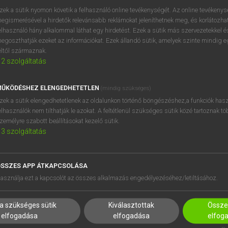
próbaverziójának elindítás
zek a sütik nyomon követik a felhasználó online tevékenységét. Az online tevékeny
BELÉPÉS
regisztrálok és
belépek
.
egismerésével a hirdetők relevánsabb reklámokat jeleníthetnek meg, és korlátozhat
elhasználó hány alkalommal láthat egy hirdetést. Ezek a sütik más szervezetekkel és
egoszthatják ezeket az információkat. Ezek állandó sütik, amelyek szinte mindig 
REGISZTRÁCIÓ
éltől származnak.
2
szolgáltatás
ŰKÖDÉSHEZ ELENGEDHETETLEN
(mindig szükséges)
zek a sütik elengedhetetlenek az oldalunkon történő böngészéshez,a funkciók hasz
elhasználók nem tilthatják le azokat. A feltétlenül szükséges sütik közé tartoznak t
zemélyre szabott beállításokat kezelő sütik.
3
szolgáltatás
SSZES APP ÁTKAPCSOLÁSA
HASZNÁLÓKNAK
SÚGÓ
asználja ezt a kapcsolót az összes alkalmazás engedélyezéséhez/letiltásához.
K
RÓLUNK
NTÉZMÉNYEKNEK
ELÉRHETŐSÉG
a szükséges sütik
Kiválasztottak
Összes
MEGOLDÁSOK
SÜTI BEÁLLÍTÁSOK
elfogadása
elfogadása
elfog