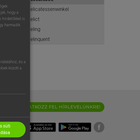
ához
ségek
delicatessenwinkel
ják, hogy a
delict
 hirdetőkkel is
egy harmadik
deling
delinquent
nálatához, és a
öbbek között a
IRATKOZZ FEL HÍRLEVELÜNKRE!
 süti
adása