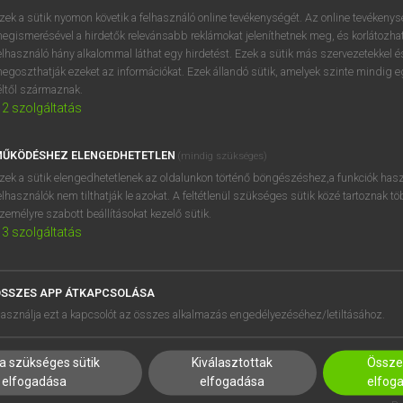
próbaverziójának elindítás
zek a sütik nyomon követik a felhasználó online tevékenységét. Az online tevékeny
BELÉPÉS
regisztrálok és
belépek
.
egismerésével a hirdetők relevánsabb reklámokat jeleníthetnek meg, és korlátozhat
elhasználó hány alkalommal láthat egy hirdetést. Ezek a sütik más szervezetekkel és
egoszthatják ezeket az információkat. Ezek állandó sütik, amelyek szinte mindig 
REGISZTRÁCIÓ
éltől származnak.
2
szolgáltatás
ŰKÖDÉSHEZ ELENGEDHETETLEN
(mindig szükséges)
zek a sütik elengedhetetlenek az oldalunkon történő böngészéshez,a funkciók hasz
elhasználók nem tilthatják le azokat. A feltétlenül szükséges sütik közé tartoznak t
zemélyre szabott beállításokat kezelő sütik.
3
szolgáltatás
SSZES APP ÁTKAPCSOLÁSA
HASZNÁLÓKNAK
SÚGÓ
asználja ezt a kapcsolót az összes alkalmazás engedélyezéséhez/letiltásához.
K
RÓLUNK
NTÉZMÉNYEKNEK
ELÉRHETŐSÉG
a szükséges sütik
Kiválasztottak
Összes
MEGOLDÁSOK
SÜTI BEÁLLÍTÁSOK
elfogadása
elfogadása
elfog