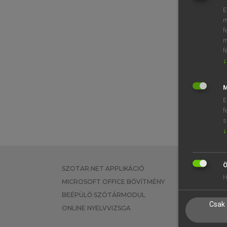
E
m
f
m
f
↓
M
E
f
s
↓
Ö
SZOTAR.NET APPLIKÁCIÓ
EGYÉNI FEL
H
MICROSOFT OFFICE BŐVÍTMÉNY
TANULÓKNA
BEÉPÜLŐ SZÓTÁRMODUL
OKTATÁSI I
Csak 
ONLINE NYELVVIZSGA
VÁLLALATI 