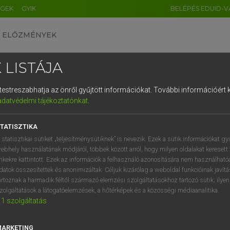
ÉGEK
GYIK
BELÉPÉS EDUID-V
ELŐZMÉNYEK
 LISTÁJA
és testreszabhatja az önről gyűjtött információkat.
További információért k
HU
DE
CN
FR
ES
IT
NL
RU
GR
adatvédelmi tájékoztatónkat
.
AY ERZSÉBET, NAGY ROLAND
1
2
3
4
5
6
7
8
9
and−magyar szótár
TATISZTIKA
q
w
e
r
t
z
u
i
 statisztikai sütiket „teljesítménysütiknek” is nevezik. Ezek a sütik információkat gy
ebhely használatának módjáról, többek között arról, hogy milyen oldalakat keresett 
a
s
d
f
g
h
j
k
l
é
inkekre kattintott. Ezek az információk a felhasználó azonosítására nem használható
datok összesítettek és anonimizáltak. Céljuk kizárólag a weboldal funkcióinak javít
í
y
x
c
v
b
n
m
,
.
artoznak a harmadik féltől származó elemzési szolgáltatásokhoz tartozó sütik; ilye
zolgáltatások a látogatóelemzések, a hőtérképek és a közösségi médiaanalitika.
VAN ELŐFIZETÉSED?
NINCS ELŐFIZETÉSED
1
szolgáltatás
előfizetésem a teljes szócikk
Nincs regisztrációm és előfiz
megtekintéséhez.
A szótár 2 órás, díjmente
MARKETING