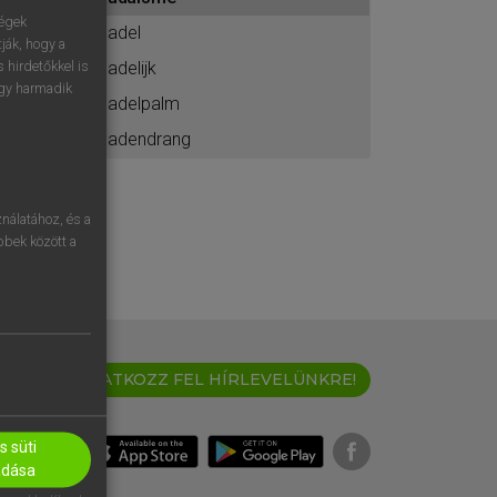
ához
ségek
dadel
ják, hogy a
dadelijk
 hirdetőkkel is
egy harmadik
dadelpalm
dadendrang
nálatához, és a
öbbek között a
IRATKOZZ FEL HÍRLEVELÜNKRE!
 süti
adása