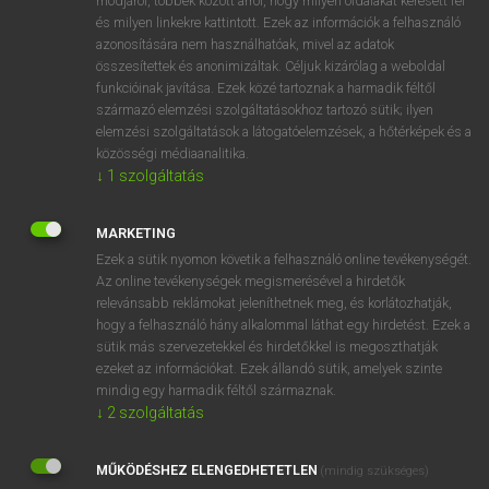
módjáról, többek között arról, hogy milyen oldalakat keresett fel
és milyen linkekre kattintott. Ezek az információk a felhasználó
VAN ELŐFIZETÉSED?
azonosítására nem használhatóak, mivel az adatok
összesítettek és anonimizáltak. Céljuk kizárólag a weboldal
Van előfizetésem a teljes szócikk megtekintéséhez.
funkcióinak javítása. Ezek közé tartoznak a harmadik féltől
származó elemzési szolgáltatásokhoz tartozó sütik; ilyen
BELÉPÉS
elemzési szolgáltatások a látogatóelemzések, a hőtérképek és a
közösségi médiaanalitika.
↓
1
szolgáltatás
MARKETING
Ezek a sütik nyomon követik a felhasználó online tevékenységét.
Az online tevékenységek megismerésével a hirdetők
NINCS ELŐFIZETÉSED?
relevánsabb reklámokat jeleníthetnek meg, és korlátozhatják,
Nincs regisztrációm és előfizetésem. A szótár 2 órás,
hogy a felhasználó hány alkalommal láthat egy hirdetést. Ezek a
díjmentes próbaverziójának elindításához regisztrálok és
sütik más szervezetekkel és hirdetőkkel is megoszthatják
belépek
.
ezeket az információkat. Ezek állandó sütik, amelyek szinte
mindig egy harmadik féltől származnak.
↓
2
szolgáltatás
REGISZTRÁCIÓ
MŰKÖDÉSHEZ ELENGEDHETETLEN
(mindig szükséges)