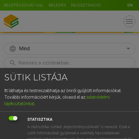
BELÉPÉS EDUID-VAL
BELÉPÉS
REGISZTRÁCIÓ
EN
menu
language
Mind
search
SÜTIK LISTÁJA
GR
KERESÉS
5
6
7
8
9
ö
ü
ó
Itt láthatja és testreszabhatja az önről gyűjtött információkat.
További információért kérjük, olvasd el az
adatvédelmi
r
t
z
u
i
o
p
ő
ú
MOLLAY ERZSÉBET, NAGY ROLAND
tájékoztatónkat
.
Holland−magyar szótár
g
h
j
k
l
é
á
ű
Ω
STATISZTIKA
v
b
n
m
,
.
-
AltGr
A statisztikai sütiket „teljesítménysütiknek” is nevezik. Ezek a
sütik információkat gyűjtenek a webhely használatának