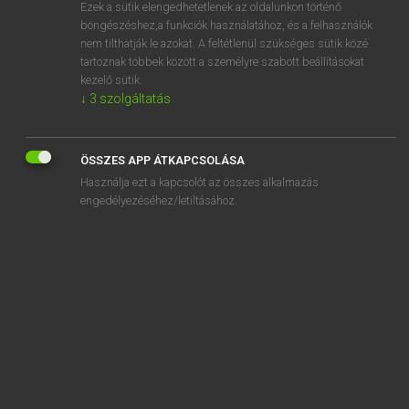
Ezek a sütik elengedhetetlenek az oldalunkon történő
böngészéshez,a funkciók használatához, és a felhasználók
nem tilthatják le azokat. A feltétlenül szükséges sütik közé
Mollay Erzsébet, Nagy Roland
tartoznak többek között a személyre szabott beállításokat
HOLLAND−MAGYAR SZÓTÁR
kezelő sütik.
↓
3
szolgáltatás
Kapcsolódó anyagok
daarvandaan
ÖSSZES APP ÁTKAPCSOLÁSA
daarvoor
Használja ezt a kapcsolót az összes alkalmazás
daarzo
engedélyezéséhez/letiltásához.
daas
dachten
dactylus
dadaïsme
dadel
dadelijk