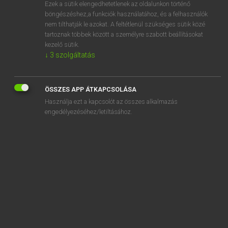
Ezek a sütik elengedhetetlenek az oldalunkon történő
böngészéshez,a funkciók használatához, és a felhasználók
nem tilthatják le azokat. A feltétlenül szükséges sütik közé
Mollay Erzsébet, Nagy Roland
tartoznak többek között a személyre szabott beállításokat
HOLLAND−MAGYAR SZÓTÁR
kezelő sütik.
↓
3
szolgáltatás
Kapcsolódó anyagok
binnenhouden
ÖSSZES APP ÁTKAPCSOLÁSA
binnenhuisarchitect
Használja ezt a kapcsolót az összes alkalmazás
binnenhuisarchitectuur
engedélyezéséhez/letiltásához.
binnenin
binnenkant
binnenkomen
binnenkomst
binnenkort
binnenkrijgen