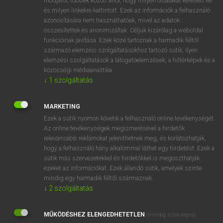
módjáról, többek között arról, hogy milyen oldalakat keresett fel
és milyen linkekre kattintott. Ezek az információk a felhasználó
VAN ELŐFIZETÉSED?
azonosítására nem használhatóak, mivel az adatok
összesítettek és anonimizáltak. Céljuk kizárólag a weboldal
Van előfizetésem a teljes szócikk megtekintéséhez.
funkcióinak javítása. Ezek közé tartoznak a harmadik féltől
származó elemzési szolgáltatásokhoz tartozó sütik; ilyen
BELÉPÉS
elemzési szolgáltatások a látogatóelemzések, a hőtérképek és a
közösségi médiaanalitika.
↓
1
szolgáltatás
MARKETING
Ezek a sütik nyomon követik a felhasználó online tevékenységét.
Az online tevékenységek megismerésével a hirdetők
NINCS ELŐFIZETÉSED?
relevánsabb reklámokat jeleníthetnek meg, és korlátozhatják,
Nincs regisztrációm és előfizetésem. A szótár 2 órás,
hogy a felhasználó hány alkalommal láthat egy hirdetést. Ezek a
díjmentes próbaverziójának elindításához regisztrálok és
sütik más szervezetekkel és hirdetőkkel is megoszthatják
belépek
.
ezeket az információkat. Ezek állandó sütik, amelyek szinte
mindig egy harmadik féltől származnak.
↓
2
szolgáltatás
REGISZTRÁCIÓ
MŰKÖDÉSHEZ ELENGEDHETETLEN
(mindig szükséges)