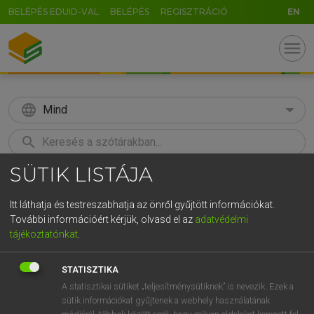
BELÉPÉS EDUID-VAL
BELÉPÉS
REGISZTRÁCIÓ
EN
menu
language
Mind
search
SÜTIK LISTÁJA
GR
KERESÉS
5
6
7
8
9
ö
ü
ó
Itt láthatja és testreszabhatja az önről gyűjtött információkat.
További információért kérjük, olvasd el az
adatvédelmi
r
t
z
u
i
o
p
ő
ú
MOLLAY ERZSÉBET, NAGY ROLAND
tájékoztatónkat
.
Holland−magyar szótár
g
h
j
k
l
é
á
ű
Ω
STATISZTIKA
v
b
n
m
,
.
-
AltGr
A statisztikai sütiket „teljesítménysütiknek” is nevezik. Ezek a
sütik információkat gyűjtenek a webhely használatának