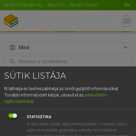
BELÉPÉS EDUID-VAL
BELÉPÉS
REGISZTRÁCIÓ
EN
menu
language
Mind
search
SÜTIK LISTÁJA
GR
KERESÉS
5
6
7
8
9
ö
ü
ó
Itt láthatja és testreszabhatja az önről gyűjtött információkat.
További információért kérjük, olvasd el az
adatvédelmi
r
t
z
u
i
o
p
ő
ú
MOLLAY ERZSÉBET, NAGY ROLAND
tájékoztatónkat
.
Holland−magyar szótár
g
h
j
k
l
é
á
ű
Ω
STATISZTIKA
v
b
n
m
,
.
-
AltGr
A statisztikai sütiket „teljesítménysütiknek” is nevezik. Ezek a
sütik információkat gyűjtenek a webhely használatának