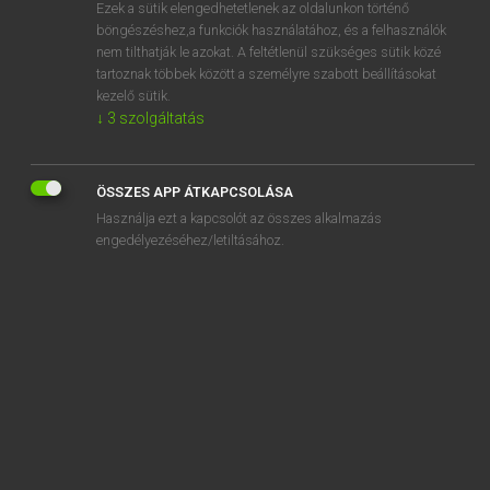
Ezek a sütik elengedhetetlenek az oldalunkon történő
böngészéshez,a funkciók használatához, és a felhasználók
nem tilthatják le azokat. A feltétlenül szükséges sütik közé
Mollay Erzsébet, Nagy Roland
tartoznak többek között a személyre szabott beállításokat
HOLLAND−MAGYAR SZÓTÁR
kezelő sütik.
↓
3
szolgáltatás
Kapcsolódó anyagok
bagger
ÖSSZES APP ÁTKAPCSOLÁSA
baggeren
Használja ezt a kapcsolót az összes alkalmazás
baggerlaars
engedélyezéséhez/letiltásához.
baggermachine
baggermolen
baguette
bah
bahco
bahcosleutel