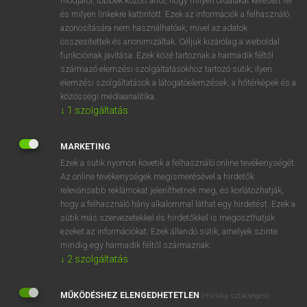
módjáról, többek között arról, hogy milyen oldalakat keresett fel
és milyen linkekre kattintott. Ezek az információk a felhasználó
VAN ELŐFIZETÉSED?
azonosítására nem használhatóak, mivel az adatok
összesítettek és anonimizáltak. Céljuk kizárólag a weboldal
Van előfizetésem a teljes szócikk megtekintéséhez.
funkcióinak javítása. Ezek közé tartoznak a harmadik féltől
származó elemzési szolgáltatásokhoz tartozó sütik; ilyen
BELÉPÉS
elemzési szolgáltatások a látogatóelemzések, a hőtérképek és a
közösségi médiaanalitika.
↓
1
szolgáltatás
MARKETING
Ezek a sütik nyomon követik a felhasználó online tevékenységét.
Az online tevékenységek megismerésével a hirdetők
NINCS ELŐFIZETÉSED?
relevánsabb reklámokat jeleníthetnek meg, és korlátozhatják,
Nincs regisztrációm és előfizetésem. A szótár 2 órás,
hogy a felhasználó hány alkalommal láthat egy hirdetést. Ezek a
díjmentes próbaverziójának elindításához regisztrálok és
sütik más szervezetekkel és hirdetőkkel is megoszthatják
belépek
.
ezeket az információkat. Ezek állandó sütik, amelyek szinte
mindig egy harmadik féltől származnak.
↓
2
szolgáltatás
REGISZTRÁCIÓ
MŰKÖDÉSHEZ ELENGEDHETETLEN
(mindig szükséges)