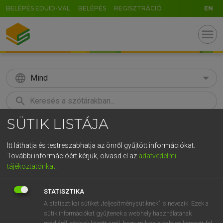
BELÉPÉS EDUID-VAL
BELÉPÉS
REGISZTRÁCIÓ
EN
menu
language
Mind
search
SÜTIK LISTÁJA
GR
KERESÉS
5
6
7
8
9
ö
ü
ó
Itt láthatja és testreszabhatja az önről gyűjtött információkat.
További információért kérjük, olvasd el az
adatvédelmi
r
t
z
u
i
o
p
ő
ú
MOLLAY ERZSÉBET, NAGY ROLAND
tájékoztatónkat
.
Holland−magyar szótár
g
h
j
k
l
é
á
ű
Ω
STATISZTIKA
v
b
n
m
,
.
-
AltGr
A statisztikai sütiket „teljesítménysütiknek” is nevezik. Ezek a
sütik információkat gyűjtenek a webhely használatának