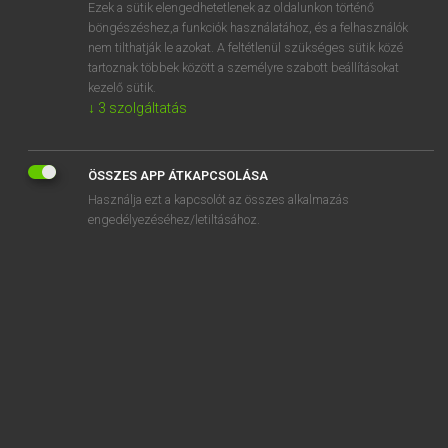
Ezek a sütik elengedhetetlenek az oldalunkon történő
böngészéshez,a funkciók használatához, és a felhasználók
nem tilthatják le azokat. A feltétlenül szükséges sütik közé
Mollay Erzsébet, Nagy Roland
tartoznak többek között a személyre szabott beállításokat
HOLLAND−MAGYAR SZÓTÁR
kezelő sütik.
↓
3
szolgáltatás
Kapcsolódó anyagok
bagagewagen
ÖSSZES APP ÁTKAPCSOLÁSA
bagatel
Használja ezt a kapcsolót az összes alkalmazás
bagger
engedélyezéséhez/letiltásához.
baggeren
baggerlaars
baggermachine
baggermolen
baguette
bah