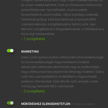
módjáról, többek között arról, hogy milyen oldalakat keresett fel
és milyen linkekre kattintott. Ezek az információk a felhasználó
VAN ELŐFIZETÉSED?
azonosítására nem használhatóak, mivel az adatok
összesítettek és anonimizáltak. Céljuk kizárólag a weboldal
Van előfizetésem a teljes szócikk megtekintéséhez.
funkcióinak javítása. Ezek közé tartoznak a harmadik féltől
származó elemzési szolgáltatásokhoz tartozó sütik; ilyen
BELÉPÉS
elemzési szolgáltatások a látogatóelemzések, a hőtérképek és a
közösségi médiaanalitika.
↓
1
szolgáltatás
MARKETING
Ezek a sütik nyomon követik a felhasználó online tevékenységét.
Az online tevékenységek megismerésével a hirdetők
NINCS ELŐFIZETÉSED?
relevánsabb reklámokat jeleníthetnek meg, és korlátozhatják,
Nincs regisztrációm és előfizetésem. A szótár 2 órás,
hogy a felhasználó hány alkalommal láthat egy hirdetést. Ezek a
díjmentes próbaverziójának elindításához regisztrálok és
sütik más szervezetekkel és hirdetőkkel is megoszthatják
belépek
.
ezeket az információkat. Ezek állandó sütik, amelyek szinte
mindig egy harmadik féltől származnak.
↓
2
szolgáltatás
REGISZTRÁCIÓ
MŰKÖDÉSHEZ ELENGEDHETETLEN
(mindig szükséges)