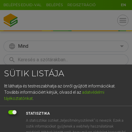
BELÉPÉS EDUID-VAL
BELÉPÉS
REGISZTRÁCIÓ
EN
menu
language
Mind
search
SÜTIK LISTÁJA
GR
KERESÉS
5
6
7
8
9
ö
ü
ó
Itt láthatja és testreszabhatja az önről gyűjtött információkat.
További információért kérjük, olvasd el az
adatvédelmi
r
t
z
u
i
o
p
ő
ú
MOLLAY ERZSÉBET, NAGY ROLAND
tájékoztatónkat
.
Holland−magyar szótár
g
h
j
k
l
é
á
ű
Ω
STATISZTIKA
v
b
n
m
,
.
-
AltGr
A statisztikai sütiket „teljesítménysütiknek” is nevezik. Ezek a
sütik információkat gyűjtenek a webhely használatának