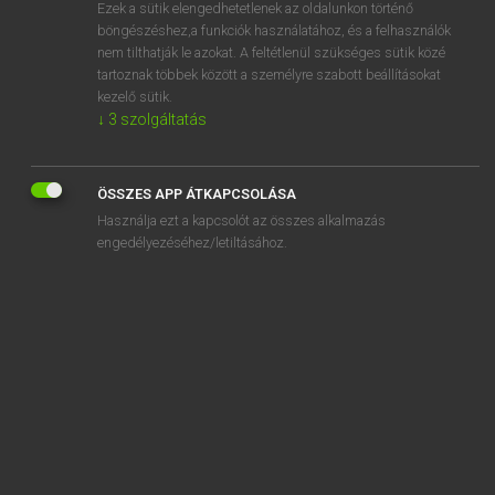
Ezek a sütik elengedhetetlenek az oldalunkon történő
böngészéshez,a funkciók használatához, és a felhasználók
nem tilthatják le azokat. A feltétlenül szükséges sütik közé
Mollay Erzsébet, Nagy Roland
tartoznak többek között a személyre szabott beállításokat
HOLLAND−MAGYAR SZÓTÁR
kezelő sütik.
↓
3
szolgáltatás
Kapcsolódó anyagok
artiest
ÖSSZES APP ÁTKAPCSOLÁSA
artiesteningang
Használja ezt a kapcsolót az összes alkalmazás
artiestennaam
engedélyezéséhez/letiltásához.
artificieel
artikel
artillerie
artisanaal
artisjok
artistiek