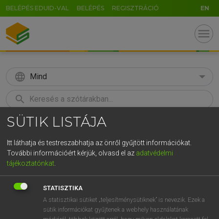
BELÉPÉS EDUID-VAL
BELÉPÉS
REGISZTRÁCIÓ
EN
menu
language
Mind
search
SÜTIK LISTÁJA
GR
KERESÉS
5
6
7
8
9
ö
ü
ó
Itt láthatja és testreszabhatja az önről gyűjtött információkat.
További információért kérjük, olvasd el az
adatvédelmi
r
t
z
u
i
o
p
ő
ú
MOLLAY ERZSÉBET, NAGY ROLAND
tájékoztatónkat
.
Holland−magyar szótár
g
h
j
k
l
é
á
ű
Ω
STATISZTIKA
v
b
n
m
,
.
-
AltGr
A statisztikai sütiket „teljesítménysütiknek” is nevezik. Ezek a
sütik információkat gyűjtenek a webhely használatának