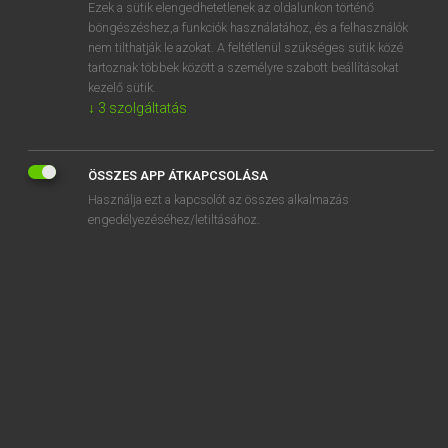
Ezek a sütik elengedhetetlenek az oldalunkon történő
böngészéshez,a funkciók használatához, és a felhasználók
nem tilthatják le azokat. A feltétlenül szükséges sütik közé
Mollay Erzsébet, Nagy Roland
tartoznak többek között a személyre szabott beállításokat
HOLLAND−MAGYAR SZÓTÁR
kezelő sütik.
↓
3
szolgáltatás
Kapcsolódó anyagok
articulatie
ÖSSZES APP ÁTKAPCSOLÁSA
articulatieplaats
Használja ezt a kapcsolót az összes alkalmazás
articuleren
engedélyezéséhez/letiltásához.
artiest
artiesteningang
artiestennaam
artificieel
artikel
artillerie