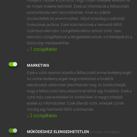
módjáról, többek között arról, hogy milyen oldalakat keresett fel
és milyen linkekre kattintott. Ezek az információk a felhasználó
VAN ELŐFIZETÉSED?
azonosítására nem használhatóak, mivel az adatok
összesítettek és anonimizáltak. Céljuk kizárólag a weboldal
Van előfizetésem a teljes szócikk megtekintéséhez.
funkcióinak javítása. Ezek közé tartoznak a harmadik féltől
származó elemzési szolgáltatásokhoz tartozó sütik; ilyen
BELÉPÉS
elemzési szolgáltatások a látogatóelemzések, a hőtérképek és a
közösségi médiaanalitika.
↓
1
szolgáltatás
MARKETING
Ezek a sütik nyomon követik a felhasználó online tevékenységét.
Az online tevékenységek megismerésével a hirdetők
NINCS ELŐFIZETÉSED?
relevánsabb reklámokat jeleníthetnek meg, és korlátozhatják,
Nincs regisztrációm és előfizetésem. A szótár 2 órás,
hogy a felhasználó hány alkalommal láthat egy hirdetést. Ezek a
díjmentes próbaverziójának elindításához regisztrálok és
sütik más szervezetekkel és hirdetőkkel is megoszthatják
belépek
.
ezeket az információkat. Ezek állandó sütik, amelyek szinte
mindig egy harmadik féltől származnak.
↓
2
szolgáltatás
REGISZTRÁCIÓ
MŰKÖDÉSHEZ ELENGEDHETETLEN
(mindig szükséges)