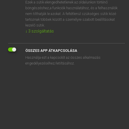
Ezek a sütik elengedhetetlenek az oldalunkon történő
böngészéshez,a funkciók használatához, és a felhasználók
nem tilthatják le azokat. A feltétlenül szükséges sütik közé
Mollay Erzsébet, Nagy Roland
tartoznak többek között a személyre szabott beállításokat
HOLLAND−MAGYAR SZÓTÁR
kezelő sütik.
↓
3
szolgáltatás
Kapcsolódó anyagok
arterie
ÖSSZES APP ÁTKAPCSOLÁSA
arteriosclerose
Használja ezt a kapcsolót az összes alkalmazás
artesisch
engedélyezéséhez/letiltásához.
articulatie
articulatieplaats
articuleren
artiest
artiesteningang
artiestennaam