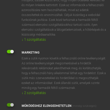
módjáról, többek között arról, hogy milyen oldalakat keresett fel
és milyen linkekre kattintott. Ezek az információk a felhasználó
VAN ELŐFIZETÉSED?
azonosítására nem használhatóak, mivel az adatok
összesítettek és anonimizáltak. Céljuk kizárólag a weboldal
Van előfizetésem a teljes szócikk megtekintéséhez.
funkcióinak javítása. Ezek közé tartoznak a harmadik féltől
származó elemzési szolgáltatásokhoz tartozó sütik; ilyen
BELÉPÉS
elemzési szolgáltatások a látogatóelemzések, a hőtérképek és a
közösségi médiaanalitika.
↓
1
szolgáltatás
MARKETING
Ezek a sütik nyomon követik a felhasználó online tevékenységét.
Az online tevékenységek megismerésével a hirdetők
NINCS ELŐFIZETÉSED?
relevánsabb reklámokat jeleníthetnek meg, és korlátozhatják,
Nincs regisztrációm és előfizetésem. A szótár 2 órás,
hogy a felhasználó hány alkalommal láthat egy hirdetést. Ezek a
díjmentes próbaverziójának elindításához regisztrálok és
sütik más szervezetekkel és hirdetőkkel is megoszthatják
belépek
.
ezeket az információkat. Ezek állandó sütik, amelyek szinte
mindig egy harmadik féltől származnak.
↓
2
szolgáltatás
REGISZTRÁCIÓ
MŰKÖDÉSHEZ ELENGEDHETETLEN
(mindig szükséges)