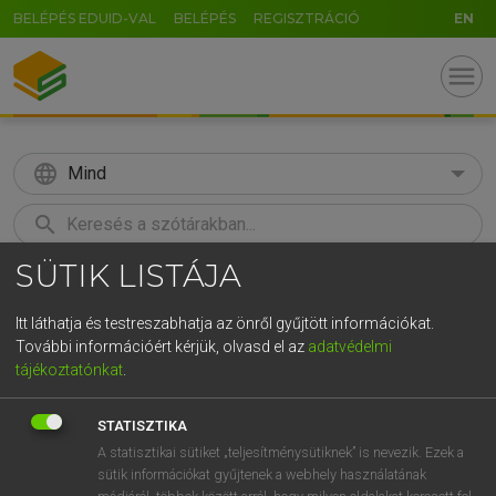
BELÉPÉS EDUID-VAL
BELÉPÉS
REGISZTRÁCIÓ
EN
menu
language
Mind
search
SÜTIK LISTÁJA
GR
KERESÉS
5
6
7
8
9
ö
ü
ó
Itt láthatja és testreszabhatja az önről gyűjtött információkat.
További információért kérjük, olvasd el az
adatvédelmi
r
t
z
u
i
o
p
ő
ú
MOLLAY ERZSÉBET, NAGY ROLAND
tájékoztatónkat
.
Holland−magyar szótár
g
h
j
k
l
é
á
ű
Ω
STATISZTIKA
v
b
n
m
,
.
-
AltGr
A statisztikai sütiket „teljesítménysütiknek” is nevezik. Ezek a
sütik információkat gyűjtenek a webhely használatának