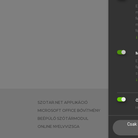
E
m
f
m
f
↓
M
E
f
s
↓
Ö
SZOTAR.NET APPLIKÁCIÓ
EGYÉNI FEL
H
MICROSOFT OFFICE BŐVÍTMÉNY
TANULÓKNA
BEÉPÜLŐ SZÓTÁRMODUL
OKTATÁSI I
Csak 
ONLINE NYELVVIZSGA
VÁLLALATI 