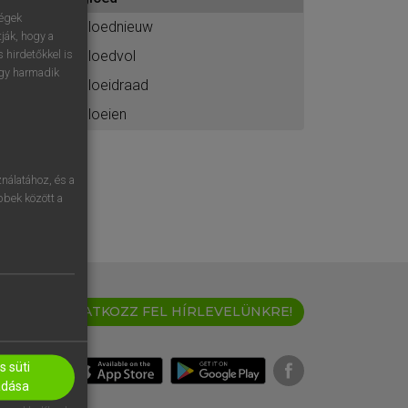
ához
ségek
gloednieuw
ják, hogy a
gloedvol
 hirdetőkkel is
egy harmadik
gloeidraad
gloeien
nálatához, és a
öbbek között a
IRATKOZZ FEL HÍRLEVELÜNKRE!
 süti
adása