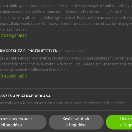
próbaverziójának elindítás
zek a sütik nyomon követik a felhasználó online tevékenységét. Az online tevékeny
BELÉPÉS
regisztrálok és
belépek
.
egismerésével a hirdetők relevánsabb reklámokat jeleníthetnek meg, és korlátozhat
elhasználó hány alkalommal láthat egy hirdetést. Ezek a sütik más szervezetekkel és
egoszthatják ezeket az információkat. Ezek állandó sütik, amelyek szinte mindig 
REGISZTRÁCIÓ
éltől származnak.
2
szolgáltatás
ŰKÖDÉSHEZ ELENGEDHETETLEN
(mindig szükséges)
zek a sütik elengedhetetlenek az oldalunkon történő böngészéshez,a funkciók hasz
elhasználók nem tilthatják le azokat. A feltétlenül szükséges sütik közé tartoznak t
zemélyre szabott beállításokat kezelő sütik.
3
szolgáltatás
SSZES APP ÁTKAPCSOLÁSA
HASZNÁLÓKNAK
SÚGÓ
asználja ezt a kapcsolót az összes alkalmazás engedélyezéséhez/letiltásához.
K
RÓLUNK
NTÉZMÉNYEKNEK
ELÉRHETŐSÉG
a szükséges sütik
Kiválasztottak
Összes
MEGOLDÁSOK
SÜTI BEÁLLÍTÁSOK
elfogadása
elfogadása
elfog