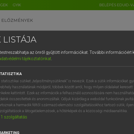
ÉGEK
GYIK
BELÉPÉS EDUID-V
ELŐZMÉNYEK
 LISTÁJA
és testreszabhatja az önről gyűjtött információkat.
További információért k
HU
DE
CN
FR
ES
IT
NL
RU
GR
adatvédelmi tájékoztatónkat
.
AY ERZSÉBET, NAGY ROLAND
1
2
3
4
5
6
7
8
9
and−magyar szótár
TATISZTIKA
q
w
e
r
t
z
u
i
 statisztikai sütiket „teljesítménysütiknek” is nevezik. Ezek a sütik információkat gy
ebhely használatának módjáról, többek között arról, hogy milyen oldalakat keresett 
a
s
d
f
g
h
j
k
l
é
inkekre kattintott. Ezek az információk a felhasználó azonosítására nem használható
datok összesítettek és anonimizáltak. Céljuk kizárólag a weboldal funkcióinak javít
í
y
x
c
v
b
n
m
,
.
artoznak a harmadik féltől származó elemzési szolgáltatásokhoz tartozó sütik; ilye
zolgáltatások a látogatóelemzések, a hőtérképek és a közösségi médiaanalitika.
VAN ELŐFIZETÉSED?
NINCS ELŐFIZETÉSED
1
szolgáltatás
előfizetésem a teljes szócikk
Nincs regisztrációm és előfiz
megtekintéséhez.
A szótár 2 órás, díjmente
MARKETING