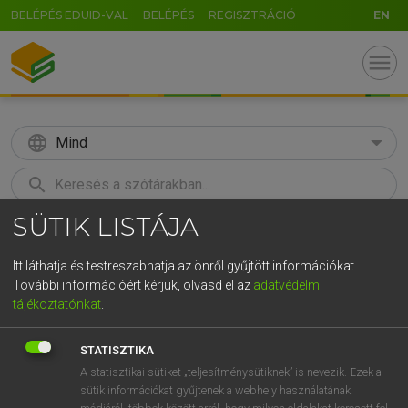
BELÉPÉS EDUID-VAL
BELÉPÉS
REGISZTRÁCIÓ
EN
menu
language
Mind
search
SÜTIK LISTÁJA
GR
KERESÉS
5
6
7
8
9
ö
ü
ó
Itt láthatja és testreszabhatja az önről gyűjtött információkat.
További információért kérjük, olvasd el az
adatvédelmi
r
t
z
u
i
o
p
ő
ú
MOLLAY ERZSÉBET, NAGY ROLAND
tájékoztatónkat
.
Holland−magyar szótár
g
h
j
k
l
é
á
ű
Ω
STATISZTIKA
v
b
n
m
,
.
-
AltGr
A statisztikai sütiket „teljesítménysütiknek” is nevezik. Ezek a
sütik információkat gyűjtenek a webhely használatának