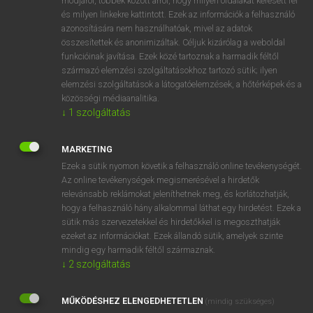
módjáról, többek között arról, hogy milyen oldalakat keresett fel
és milyen linkekre kattintott. Ezek az információk a felhasználó
VAN ELŐFIZETÉSED?
azonosítására nem használhatóak, mivel az adatok
összesítettek és anonimizáltak. Céljuk kizárólag a weboldal
Van előfizetésem a teljes szócikk megtekintéséhez.
funkcióinak javítása. Ezek közé tartoznak a harmadik féltől
származó elemzési szolgáltatásokhoz tartozó sütik; ilyen
BELÉPÉS
elemzési szolgáltatások a látogatóelemzések, a hőtérképek és a
közösségi médiaanalitika.
↓
1
szolgáltatás
MARKETING
Ezek a sütik nyomon követik a felhasználó online tevékenységét.
Az online tevékenységek megismerésével a hirdetők
NINCS ELŐFIZETÉSED?
relevánsabb reklámokat jeleníthetnek meg, és korlátozhatják,
Nincs regisztrációm és előfizetésem. A szótár 2 órás,
hogy a felhasználó hány alkalommal láthat egy hirdetést. Ezek a
díjmentes próbaverziójának elindításához regisztrálok és
sütik más szervezetekkel és hirdetőkkel is megoszthatják
belépek
.
ezeket az információkat. Ezek állandó sütik, amelyek szinte
mindig egy harmadik féltől származnak.
↓
2
szolgáltatás
REGISZTRÁCIÓ
MŰKÖDÉSHEZ ELENGEDHETETLEN
(mindig szükséges)