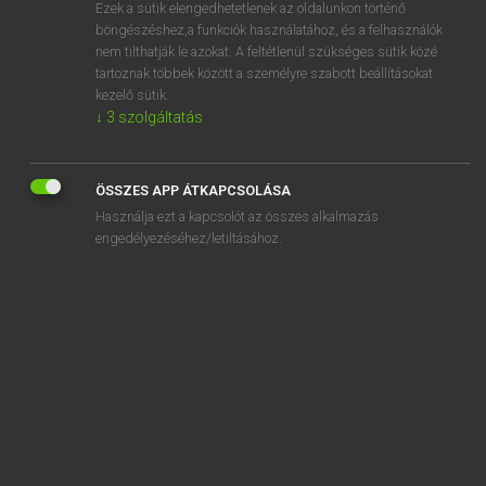
Ezek a sütik elengedhetetlenek az oldalunkon történő
böngészéshez,a funkciók használatához, és a felhasználók
nem tilthatják le azokat. A feltétlenül szükséges sütik közé
Mollay Erzsébet, Nagy Roland
tartoznak többek között a személyre szabott beállításokat
HOLLAND−MAGYAR SZÓTÁR
kezelő sütik.
↓
3
szolgáltatás
Kapcsolódó anyagok
glippen
ÖSSZES APP ÁTKAPCSOLÁSA
glitter
Használja ezt a kapcsolót az összes alkalmazás
globaal
engedélyezéséhez/letiltásához.
globalisering
globe
globetrotter
gloed
gloednieuw
gloedvol