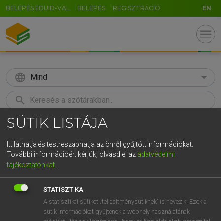
BELÉPÉS EDUID-VAL
BELÉPÉS
REGISZTRÁCIÓ
EN
menu
language
Mind
search
SÜTIK LISTÁJA
GR
KERESÉS
5
6
7
8
9
ö
ü
ó
Itt láthatja és testreszabhatja az önről gyűjtött információkat.
További információért kérjük, olvasd el az
adatvédelmi
r
t
z
u
i
o
p
ő
ú
MOLLAY ERZSÉBET, NAGY ROLAND
tájékoztatónkat
.
Holland−magyar szótár
g
h
j
k
l
é
á
ű
Ω
STATISZTIKA
v
b
n
m
,
.
-
AltGr
A statisztikai sütiket „teljesítménysütiknek” is nevezik. Ezek a
sütik információkat gyűjtenek a webhely használatának