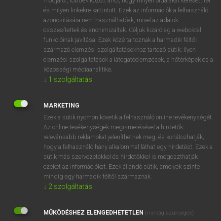
módjáról, többek között arról, hogy milyen oldalakat keresett fel
és milyen linkekre kattintott. Ezek az információk a felhasználó
VAN ELŐFIZETÉSED?
azonosítására nem használhatóak, mivel az adatok
összesítettek és anonimizáltak. Céljuk kizárólag a weboldal
Van előfizetésem a teljes szócikk megtekintéséhez.
funkcióinak javítása. Ezek közé tartoznak a harmadik féltől
származó elemzési szolgáltatásokhoz tartozó sütik; ilyen
BELÉPÉS
elemzési szolgáltatások a látogatóelemzések, a hőtérképek és a
közösségi médiaanalitika.
↓
1
szolgáltatás
MARKETING
Ezek a sütik nyomon követik a felhasználó online tevékenységét.
Az online tevékenységek megismerésével a hirdetők
NINCS ELŐFIZETÉSED?
relevánsabb reklámokat jeleníthetnek meg, és korlátozhatják,
Nincs regisztrációm és előfizetésem. A szótár 2 órás,
hogy a felhasználó hány alkalommal láthat egy hirdetést. Ezek a
díjmentes próbaverziójának elindításához regisztrálok és
sütik más szervezetekkel és hirdetőkkel is megoszthatják
belépek
.
ezeket az információkat. Ezek állandó sütik, amelyek szinte
mindig egy harmadik féltől származnak.
↓
2
szolgáltatás
REGISZTRÁCIÓ
MŰKÖDÉSHEZ ELENGEDHETETLEN
(mindig szükséges)