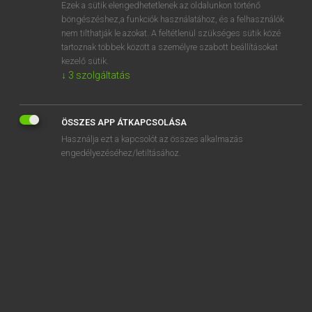
Ezek a sütik elengedhetetlenek az oldalunkon történő
böngészéshez,a funkciók használatához, és a felhasználók
nem tilthatják le azokat. A feltétlenül szükséges sütik közé
Mollay Erzsébet, Nagy Roland
tartoznak többek között a személyre szabott beállításokat
HOLLAND−MAGYAR SZÓTÁR
kezelő sütik.
↓
3
szolgáltatás
Kapcsolódó anyagok
gigant
ÖSSZES APP ÁTKAPCSOLÁSA
gigantisch
Használja ezt a kapcsolót az összes alkalmazás
gigolo
engedélyezéséhez/letiltásához.
gij
gijpen
gijzelaar
gijzelen
gijzelhouder
gijzeling