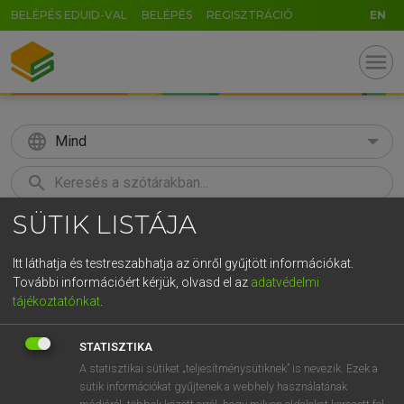
BELÉPÉS EDUID-VAL
BELÉPÉS
REGISZTRÁCIÓ
EN
menu
language
Mind
search
SÜTIK LISTÁJA
GR
KERESÉS
5
6
7
8
9
ö
ü
ó
Itt láthatja és testreszabhatja az önről gyűjtött információkat.
További információért kérjük, olvasd el az
adatvédelmi
r
t
z
u
i
o
p
ő
ú
MOLLAY ERZSÉBET, NAGY ROLAND
tájékoztatónkat
.
Holland−magyar szótár
g
h
j
k
l
é
á
ű
Ω
STATISZTIKA
v
b
n
m
,
.
-
AltGr
A statisztikai sütiket „teljesítménysütiknek” is nevezik. Ezek a
sütik információkat gyűjtenek a webhely használatának