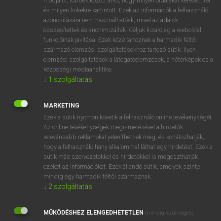
módjáról, többek között arról, hogy milyen oldalakat keresett fel
és milyen linkekre kattintott. Ezek az információk a felhasználó
VAN ELŐFIZETÉSED?
azonosítására nem használhatóak, mivel az adatok
összesítettek és anonimizáltak. Céljuk kizárólag a weboldal
Van előfizetésem a teljes szócikk megtekintéséhez.
funkcióinak javítása. Ezek közé tartoznak a harmadik féltől
származó elemzési szolgáltatásokhoz tartozó sütik; ilyen
BELÉPÉS
elemzési szolgáltatások a látogatóelemzések, a hőtérképek és a
közösségi médiaanalitika.
↓
1
szolgáltatás
MARKETING
Ezek a sütik nyomon követik a felhasználó online tevékenységét.
Az online tevékenységek megismerésével a hirdetők
NINCS ELŐFIZETÉSED?
relevánsabb reklámokat jeleníthetnek meg, és korlátozhatják,
Nincs regisztrációm és előfizetésem. A szótár 2 órás,
hogy a felhasználó hány alkalommal láthat egy hirdetést. Ezek a
díjmentes próbaverziójának elindításához regisztrálok és
sütik más szervezetekkel és hirdetőkkel is megoszthatják
belépek
.
ezeket az információkat. Ezek állandó sütik, amelyek szinte
mindig egy harmadik féltől származnak.
↓
2
szolgáltatás
REGISZTRÁCIÓ
MŰKÖDÉSHEZ ELENGEDHETETLEN
(mindig szükséges)