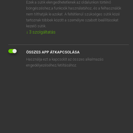
Ezek a sütik elengedhetetlenek az oldalunkon történő
böngészéshez,a funkciók használatához, és a felhasználók
nem tilthatják le azokat. A feltétlenül szükséges sütik közé
Mollay Erzsébet, Nagy Roland
tartoznak többek között a személyre szabott beállításokat
HOLLAND−MAGYAR SZÓTÁR
kezelő sütik.
↓
3
szolgáltatás
Kapcsolódó anyagok
gifwijk
ÖSSZES APP ÁTKAPCSOLÁSA
gifwolk
Használja ezt a kapcsolót az összes alkalmazás
gigant
engedélyezéséhez/letiltásához.
gigantisch
gigolo
gij
gijpen
gijzelaar
gijzelen